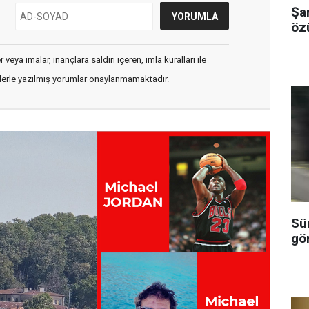
Şa
özü
veya imalar, inançlara saldırı içeren, imla kuralları ile
flerle yazılmış yorumlar onaylanmamaktadır.
Sü
gö