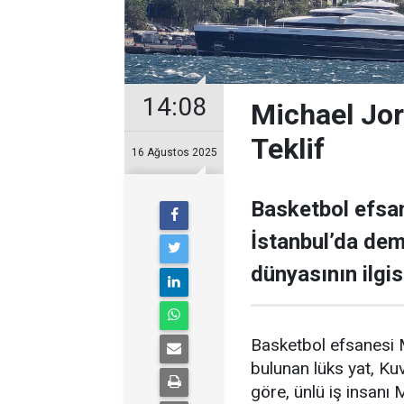
14:08
Michael Jor
Teklif
16 Ağustos 2025
Basketbol efsan
İstanbul’da demi
dünyasının ilgisi
Basketbol efsanesi M
bulunan lüks yat, Kuve
göre, ünlü iş insanı 