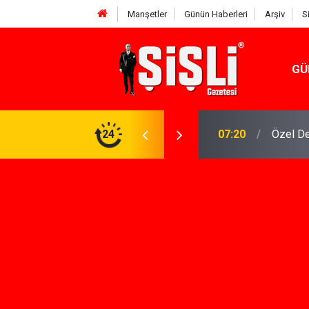
Manşetler
Günün Haberleri
Arşiv
S
GÜ
n Keşfi İçin İhtiyacınız Olan Çözüm
24
07:15
İskele'