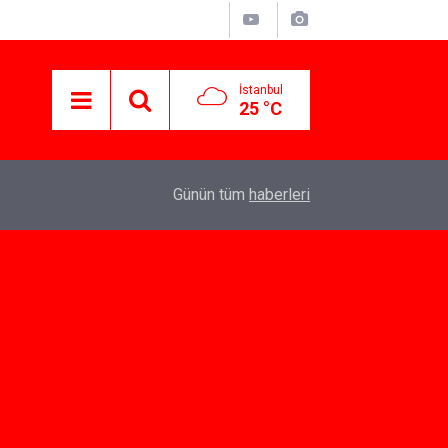
İstanbul
25 °C
07:10
Yeni İlişkiler İçin Dating App Seçenekleri
Günün tüm
haberleri