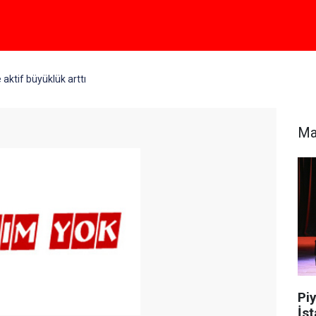
aktif büyüklük arttı
Ma
Piy
İst