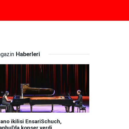
gazin
Haberleri
ano ikilisi EnsariSchuch,
anbul'da konser verdi