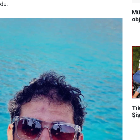
ndu.
Mü
obj
Ti
Şiş