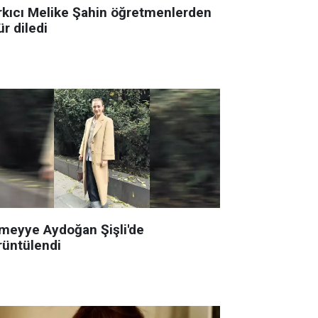
rkıcı Melike Şahin öğretmenlerden
r diledi
meyye Aydoğan Şişli'de
rüntülendi