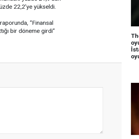
üzde 22,2’ye yükseldi.
raporunda, “Finansal
ttığı bir döneme girdi”
Th
oy
İst
oy