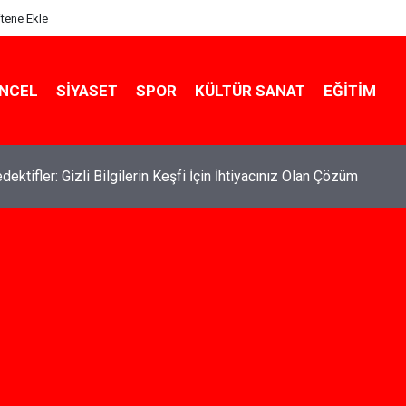
itene Ekle
NCEL
SIYASET
SPOR
KÜLTÜR SANAT
EĞITIM
de Kiralık Daire Seçenekleriyle Konforlu Bir Yaşam