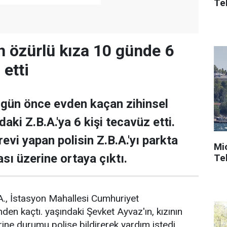
Tek
 özürlü kıza 10 günde 6
 etti
ün önce evden kaçan zihinsel
daki Z.B.A.'ya 6 kişi tecavüz etti.
evi yapan polisin Z.B.A.'yı parkta
Mi
sı üzerine ortaya çıktı.
Tek
.A., İstasyon Mahallesi Cumhuriyet
den kaçtı. yaşındaki Şevket Ayvaz'ın, kızının
ne durumu polise bildirerek yardım istedi.