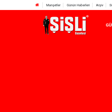
Manşetler
Günün Haberleri
Arşiv
S
GÜ