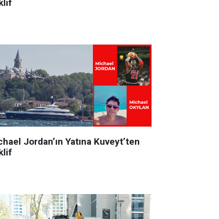
lif
chael Jordan’ın Yatına Kuveyt’ten
lif