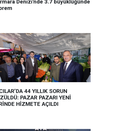
rmara Denizi'nde 3.7 büyüklüğünde
prem
CILAR’DA 44 YILLIK SORUN
ZÜLDÜ: PAZAR PAZARI YENİ
RİNDE HİZMETE AÇILDI