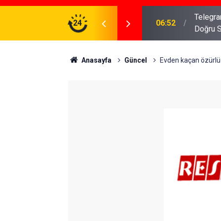
meniz Gerekenler: Telegram Gruplarında Daha
24
04:43
İş Dava
Anasayfa
Güncel
Evden kaçan özürlü 