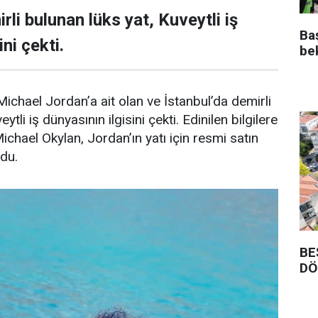
rli bulunan lüks yat, Kuveytli iş
Ba
ni çekti.
be
ichael Jordan’a ait olan ve İstanbul’da demirli
ytli iş dünyasının ilgisini çekti. Edinilen bilgilere
Michael Okylan, Jordan’ın yatı için resmi satın
ndu.
BE
DÖ