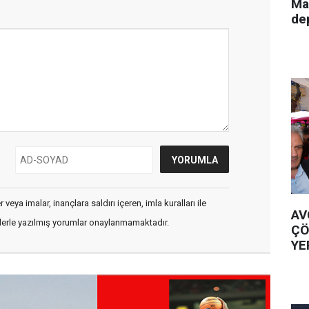
Ma
de
veya imalar, inançlara saldırı içeren, imla kuralları ile
AV
flerle yazılmış yorumlar onaylanmamaktadır.
ÇÖ
YE