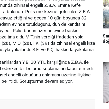
nunda zihinsel engelli Z.B.A. Emine Kefeli
ra bulundu. Polis merkezine götürülen Z.B.A.,
tecavüz ettiğini ve geçen 10 gün boyunca 32
kadının evinde tutulduğunu, dün de kendisini
öyledi. Polis bunun üzerine evine baskın
Sa
özaltına aldı. M.T.'nin verdiği ifadeden yola
doğ
. (28), M.Ö. (28), İ.K. (39) da zihinsel engelli kıza
iasıyla yakalandı. S.E. ve K.Ç. hakkında yakalama
lılardan Y.B. 20 YTL karşılığında Z.B.A. ile
bul ederken bir bölümü suçlamaları kabul etmedi.
hinsel engelli olduğunu anlaması üzerine ilişkiye
 belirtildi. Soruşturma devam ediyor.