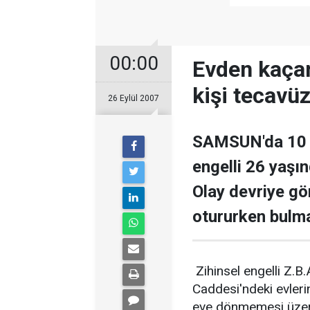
00:00
Evden kaçan
kişi tecavüz
26 Eylül 2007
SAMSUN'da 10 g
engelli 26 yaşın
Olay devriye gör
otururken bulma
Zihinsel engelli Z.B
Caddesi'ndeki evlerin
eve dönmemesi üzeri