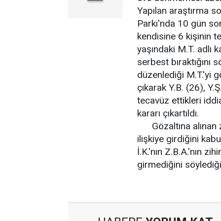
Yapılan araştırma so
Parkı'nda 10 gün son
kendisine 6 kişinin 
yaşındaki M.T. adlı 
serbest bıraktığını s
düzenlediği M.T.'yi g
çıkarak Y.B. (26), Y.Ş
tecavüz ettikleri idd
kararı çıkartıldı.
Gözaltına alınan zan
ilişkiye girdiğini ka
İ.K.'nın Z.B.A.'nın zi
girmediğini söylediği