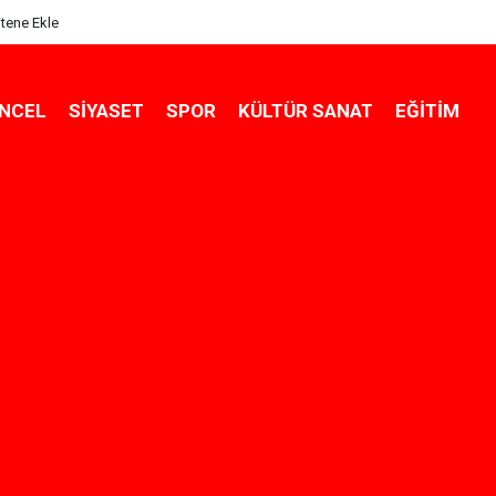
itene Ekle
NCEL
SIYASET
SPOR
KÜLTÜR SANAT
EĞITIM