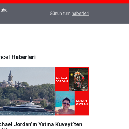
22:37
Özlem Drahyalı Kimdir, Nereli ve Kaç Yaşındadır
Günün tüm
haberleri
ncel
Haberleri
chael Jordan’ın Yatına Kuveyt’ten