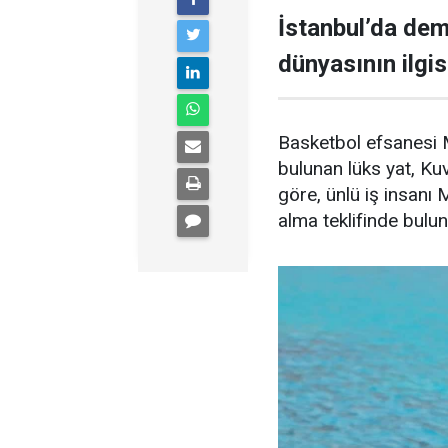
İstanbul’da demi
dünyasının ilgisi
Basketbol efsanesi M
bulunan lüks yat, Kuve
göre, ünlü iş insanı 
alma teklifinde bulu