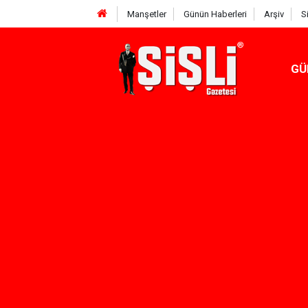
Manşetler
Günün Haberleri
Arşiv
S
GÜ