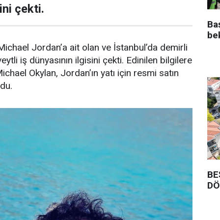
ni çekti.
Ba
be
ichael Jordan’a ait olan ve İstanbul’da demirli
ytli iş dünyasının ilgisini çekti. Edinilen bilgilere
Michael Okylan, Jordan’ın yatı için resmi satın
ndu.
BE
DÖ