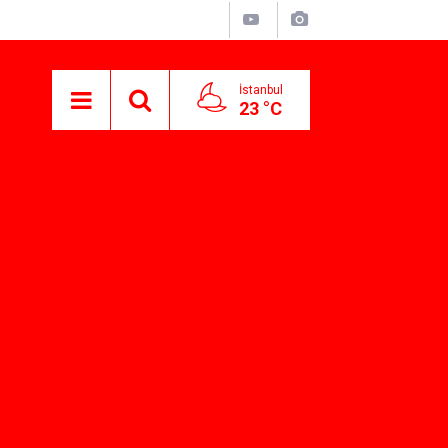
İstanbul
23 °C