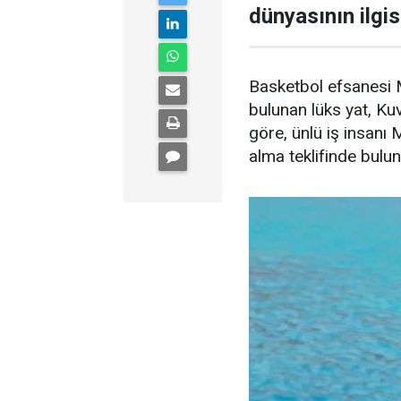
dünyasının ilgisi
Basketbol efsanesi M
bulunan lüks yat, Kuve
göre, ünlü iş insanı 
alma teklifinde bulu