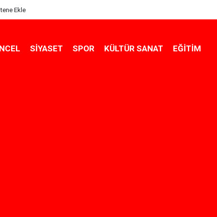
itene Ekle
NCEL
SIYASET
SPOR
KÜLTÜR SANAT
EĞITIM