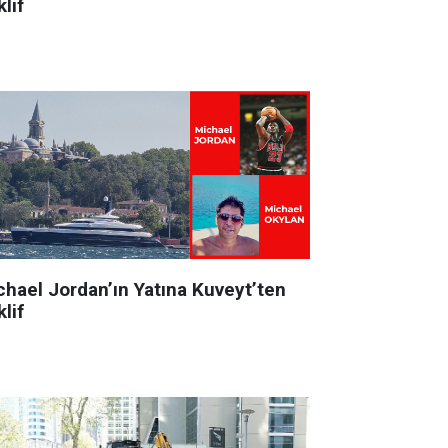
lif
chael Jordan’ın Yatına Kuveyt’ten
lif