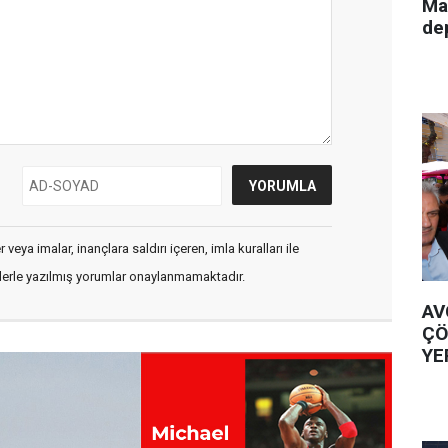
Ma
de
veya imalar, inançlara saldırı içeren, imla kuralları ile
flerle yazılmış yorumlar onaylanmamaktadır.
AV
ÇÖ
YE