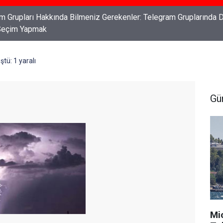
ları: Haklarınızı Bilmek ve Koruma Altına Almak
ştü: 1 yaralı
Gü
Mi