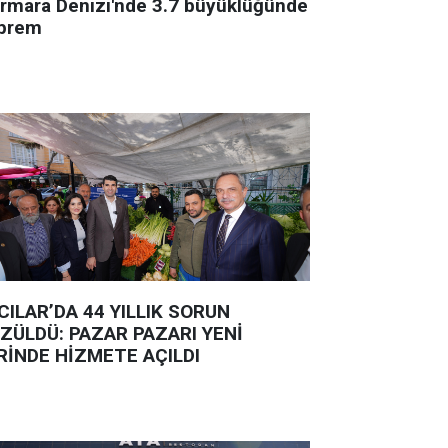
rmara Denizi'nde 3.7 büyüklüğünde
prem
CILAR’DA 44 YILLIK SORUN
ZÜLDÜ: PAZAR PAZARI YENİ
RİNDE HİZMETE AÇILDI