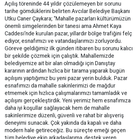
Açılış töreninde 44 yıldır çözülemeyen bir sorunu
tarihe gömdüklerini belirten Avcılar Belediye Başkanı
Utku Caner Çaykara; “Mahalle pazarları kültürümüzün
önemli simgelerinden bir tanesi ama Ahmet Kaya
Caddesi’nde kurulan pazar, yıllardır bölge trafiğini felç
ediyor, esnafımızı ve vatandaşlarımızı zorluyordu.
Göreve geldiğimiz ilk günden itibaren bu sorunu kalıcı
bir şekilde çözmek için çalıştık. Mahallemizde
belediyemize ait bir alan olmadığı için Danıştay
kararının ardından hızlıca bir tarama yaparak bugün
açılışını yaptığımız bu yeni pazar yerin bulduk. Pazar
esnafımızı da mahalle sakinlerimizi de mağdur
etmemek için hızlıca çalışmalarımızı tamamladık ve
açılışını gerçekleştirdik. Yeni yerimiz hem esnafımıza
daha iyi koşullar sağlayacak hem de mahalle
sakinlerimize düzenli, güvenli ve rahat bir alışveriş
deneyimi sunacak. Çok yakında da kapalı ve daha
modern hale getireceğiz. Bu süreçte emeği geçen
tüm belediye ekip arkadaşlarıma, destek veren