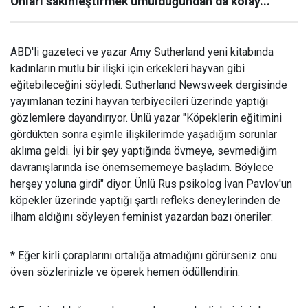
Onları sakinleştirmek umulduğundan da kolay...
ABD'li gazeteci ve yazar Amy Sutherland yeni kitabında
kadınların mutlu bir ilişki için erkekleri hayvan gibi
eğitebileceğini söyledi. Sutherland Newsweek dergisinde
yayımlanan tezini hayvan terbiyecileri üzerinde yaptığı
gözlemlere dayandırıyor. Ünlü yazar "Köpeklerin eğitimini
gördükten sonra eşimle ilişkilerimde yaşadığım sorunlar
aklıma geldi. İyi bir şey yaptığında övmeye, sevmediğim
davranışlarında ise önemsememeye başladım. Böylece
herşey yoluna girdi" diyor. Ünlü Rus psikolog İvan Pavlov'un
köpekler üzerinde yaptığı şartlı refleks deneylerinden de
ilham aldığını söyleyen feminist yazardan bazı öneriler:
* Eğer kirli çoraplarını ortalığa atmadığını görürseniz onu
öven sözlerinizle ve öperek hemen ödüllendirin.