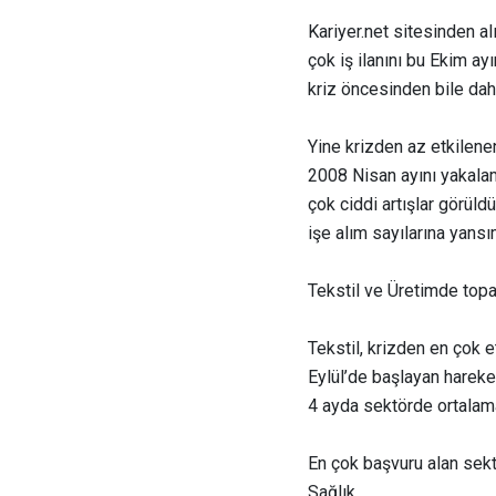
Kariyer.net sitesinden al
çok iş ilanını bu Ekim ay
kriz öncesinden bile daha 
Yine krizden az etkilenen
2008 Nisan ayını yakalam
çok ciddi artışlar görül
işe alım sayılarına yansı
Tekstil ve Üretimde top
Tekstil, krizden en çok e
Eylül’de başlayan hareke
4 ayda sektörde ortalama 
En çok başvuru alan sekt
Sağlık