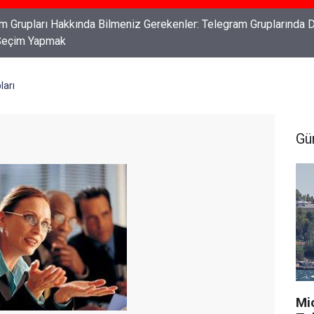
ları: Haklarınızı Bilmek ve Koruma Altına Almak
ları
Gü
Mi