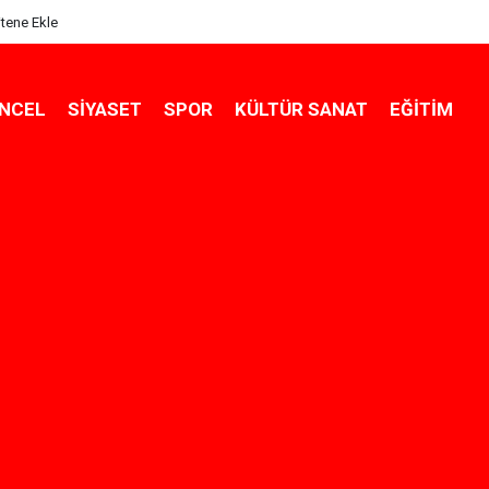
itene Ekle
NCEL
SIYASET
SPOR
KÜLTÜR SANAT
EĞITIM