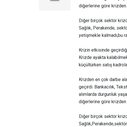
diğerlerine göre krizden 
Diğer birçok sektör kriz
Sağlık, Perakende, sektö
yetişmekle kalmadı,bu rak
Krizin etkisinde geçirdi
Krizde ayakta kalabilmek 
küçültürken satış kadrola
Krizden en çok darbe alan
geçirdi. Bankacılık, Teks
alımlarda durgunluk yaşa
diğerlerine göre krizden 
Diğer birçok sektör kriz
Sağlık,Perakende,sektörl