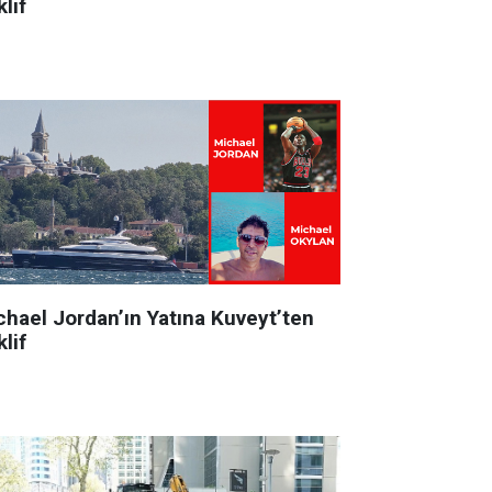
lif
chael Jordan’ın Yatına Kuveyt’ten
lif