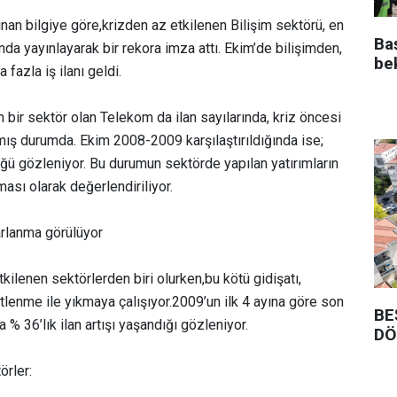
ınan bilgiye göre,krizden az etkilenen Bilişim sektörü, en
Ba
ında yayınlayarak bir rekora imza attı. Ekim’de bilişimden,
be
fazla iş ilanı geldi.
 bir sektör olan Telekom da ilan sayılarında, kriz öncesi
ış durumda. Ekim 2008-2009 karşılaştırıldığında ise;
düğü gözleniyor. Bu durumun sektörde yapılan yatırımların
ması olarak değerlendiriliyor.
arlanma görülüyor
tkilenen sektörlerden biri olurken,bu kötü gidişatı,
tlenme ile yıkmaya çalışıyor.2009’un ilk 4 ayına göre son
BE
% 36’lık ilan artışı yaşandığı gözleniyor.
DÖ
örler: