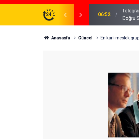
meniz Gerekenler: Telegram Gruplarında Daha
24
04:43
İş Dava
Anasayfa
Güncel
En karlı meslek grup