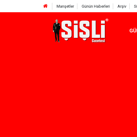
Manşetler
Günün Haberleri
Arşiv
S
GÜ