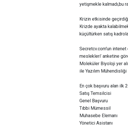
yetişmekle kalmadı,bu rak
Krizin etkisinde geçirdi
Krizde ayakta kalabilmek 
küçültürken satış kadrola
Secretcv.com'un intenet 
meslekleri’ anketine gör
Moleküler Biyoloji yer a
ile Yazılım Mühendisliği 
En çok başvuru alan ilk 
Satış Temsilcisi
Genel Başvuru
Tıbbi Mümessil
Muhasebe Elemanı
Yönetici Asistanı