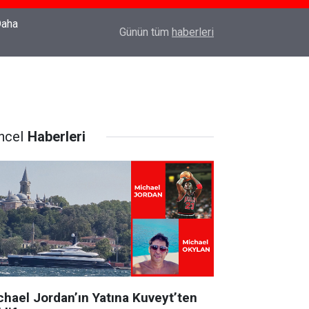
22:37
Özlem Drahyalı Kimdir, Nereli ve Kaç Yaşındadır
Günün tüm
haberleri
ncel
Haberleri
chael Jordan’ın Yatına Kuveyt’ten