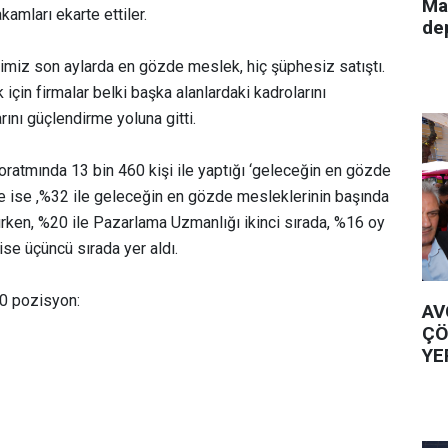
Ma
amları ekarte ettiler.
de
ğimiz son aylarda en gözde meslek, hiç şüphesiz satıştı.
için firmalar belki başka alanlardaki kadrolarını
rını güçlendirme yoluna gitti.
oratmında 13 bin 460 kişi ile yaptığı ‘geleceğin en gözde
e ise ,%32 ile geleceğin en gözde mesleklerinin başında
lırken, %20 ile Pazarlama Uzmanlığı ikinci sırada, %16 oy
ise üçüncü sırada yer aldı.
20 pozisyon:
AV
ÇÖ
YE