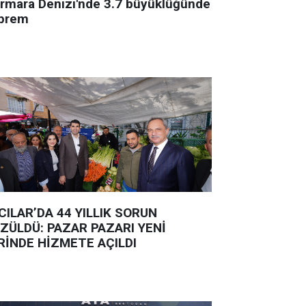
rmara Denizi'nde 3.7 büyüklüğünde
prem
CILAR’DA 44 YILLIK SORUN
ZÜLDÜ: PAZAR PAZARI YENİ
RİNDE HİZMETE AÇILDI