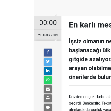
00:00
En karlı mes
29 Aralık 2009
İşsiz olmanın 
başlanacağı ülk
gitgide azalıyor
arayan olabilme
önerilerde bulu
Krizden en çok darbe alan
geçirdi. Bankacılık, Teks
alımlarda durgunluk yaşa