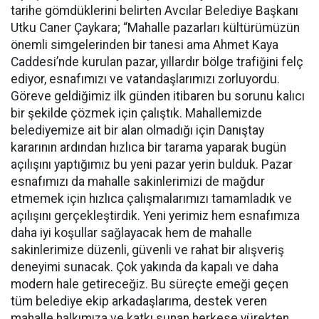
tarihe gömdüklerini belirten Avcılar Belediye Başkanı
Utku Caner Çaykara; “Mahalle pazarları kültürümüzün
önemli simgelerinden bir tanesi ama Ahmet Kaya
Caddesi’nde kurulan pazar, yıllardır bölge trafiğini felç
ediyor, esnafımızı ve vatandaşlarımızı zorluyordu.
Göreve geldiğimiz ilk günden itibaren bu sorunu kalıcı
bir şekilde çözmek için çalıştık. Mahallemizde
belediyemize ait bir alan olmadığı için Danıştay
kararının ardından hızlıca bir tarama yaparak bugün
açılışını yaptığımız bu yeni pazar yerin bulduk. Pazar
esnafımızı da mahalle sakinlerimizi de mağdur
etmemek için hızlıca çalışmalarımızı tamamladık ve
açılışını gerçekleştirdik. Yeni yerimiz hem esnafımıza
daha iyi koşullar sağlayacak hem de mahalle
sakinlerimize düzenli, güvenli ve rahat bir alışveriş
deneyimi sunacak. Çok yakında da kapalı ve daha
modern hale getireceğiz. Bu süreçte emeği geçen
tüm belediye ekip arkadaşlarıma, destek veren
mahalle halkımıza ve katkı sunan herkese yürekten