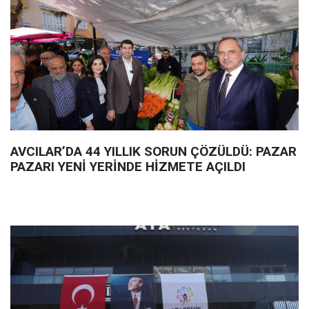
AVCILAR’DA 44 YILLIK SORUN ÇÖZÜLDÜ: PAZAR
PAZARI YENİ YERİNDE HİZMETE AÇILDI