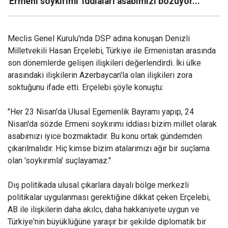
'Ermeni soykırımı' iddiaları asabımızı bozuyor...
Meclis Genel Kurulu'nda DSP adına konuşan Denizli
Milletvekili Hasan Erçelebi, Türkiye ile Ermenistan arasında
son dönemlerde gelişen ilişkileri değerlendirdi. İki ülke
arasındaki ilişkilerin Azerbaycan'la olan ilişkileri zora
soktuğunu ifade etti. Erçelebi şöyle konuştu:
"Her 23 Nisan'da Ulusal Egemenlik Bayramı yapıp, 24
Nisan'da sözde Ermeni soykırımı iddiası bizim millet olarak
asabımızı iyice bozmaktadır. Bu konu ortak gündemden
çıkarılmalıdır. Hiç kimse bizim atalarımızı ağır bir suçlama
olan 'soykırımla' suçlayamaz."
Dış politikada ulusal çıkarlara dayalı bölge merkezli
politikalar uygulanması gerektiğine dikkat çeken Erçelebi,
AB ile ilişkilerin daha akılcı, daha hakkaniyete uygun ve
Türkiye'nin büyüklüğüne yaraşır bir şekilde diplomatik bir