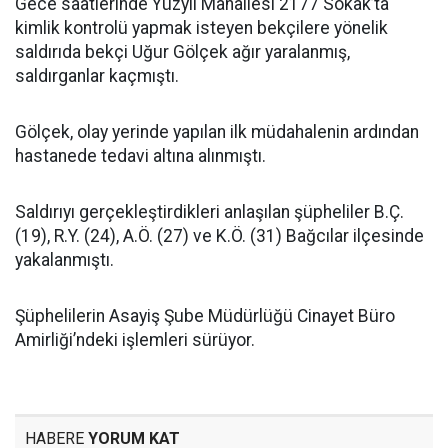
Gece saatlerinde Yüzyıl Mahallesi 2177 Sokak’ta
kimlik kontrolü yapmak isteyen bekçilere yönelik
saldırıda bekçi Uğur Gölçek ağır yaralanmış,
saldırganlar kaçmıştı.
Gölçek, olay yerinde yapılan ilk müdahalenin ardından
hastanede tedavi altına alınmıştı.
Saldırıyı gerçekleştirdikleri anlaşılan şüpheliler B.Ç.
(19), R.Y. (24), A.Ö. (27) ve K.Ö. (31) Bağcılar ilçesinde
yakalanmıştı.
Şüphelilerin Asayiş Şube Müdürlüğü Cinayet Büro
Amirliği’ndeki işlemleri sürüyor.
HABERE
YORUM KAT