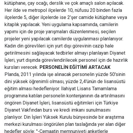
kütüphane, çay ocağı, derslik ve çok amaçlı salon açılacak.
Her ilde ve metropol ilçelerde 10, nüfusu 20 binden fazla
ilçelerde 5, diğer ilçelerde ise 2'şer camide kütüphane veya
kitaplık yapılacak.
Yeni uygulama kapsamında, camilerin
yapımı için de proje yarışmaları düzenlenmesi, seçilen
projeler yeni yapılacak camilerde uygulanması planlanıyor.
Kadın din görevlileri için yurt dışı görevinin cazip hale
getirilmesini sağlayacak tedbirler almayı planlayan Diyanet
İşleri, yurt dışında görevlendirilecek personel için de hazırlık
kursları verecek.
PERSONELİN EĞİTİMİ ARTACAK
Planda, 2011 yılında işe alınacak personelin yüzde 50'sinin
dini yüksek öğrenimli olması, yüzde 2,4'ünün de lisansüstü
eğitim alması hedefleniyor. İlahiyat Lisans Tamamlama
programına katılan personelin kontenjanının da artırılmasını
öngören Diyanet İşleri, lisansüstü eğitimleri için Türkiye
Diyanet Vakfından burs ve kredi imkanı sunulmasını
planlıyor.
Din İşleri Yüksek Kurulu bünyesinde bir araştırma
merkezi kurulması öngörülen plan taslağında yer alan diğer
hedefler şöyle:
''-Cemaatin memnuniyeti anketlerle