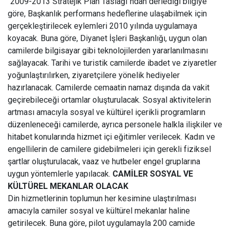
''2009-2013 Stratejik Plan Taslağı''ndan derlediği bilgiye
göre, Başkanlık performans hedeflerine ulaşabilmek için
gerçekleştirilecek eylemleri 2010 yılında uygulamaya
koyacak.
Buna göre, Diyanet İşleri Başkanlığı, uygun olan
camilerde bilgisayar gibi teknolojilerden yararlanılmasını
sağlayacak. Tarihi ve turistik camilerde ibadet ve ziyaretler
yoğunlaştırılırken, ziyaretçilere yönelik hediyeler
hazırlanacak.
Camilerde cemaatin namaz dışında da vakit
geçirebileceği ortamlar oluşturulacak. Sosyal aktivitelerin
artması amacıyla sosyal ve kültürel içerikli programların
düzenleneceği camilerde, ayrıca personele halkla ilişkiler ve
hitabet konularında hizmet içi eğitimler verilecek.
Kadın ve
engellilerin de camilere gidebilmeleri için gerekli fiziksel
şartlar oluşturulacak, vaaz ve hutbeler engel gruplarına
uygun yöntemlerle yapılacak.
CAMİLER SOSYAL VE
KÜLTÜREL MEKANLAR OLACAK
Din hizmetlerinin toplumun her kesimine ulaştırılması
amacıyla camiler sosyal ve kültürel mekanlar haline
getirilecek. Buna göre, pilot uygulamayla 200 camide