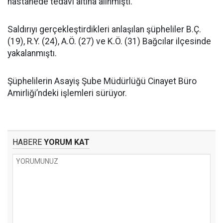
hastanede tedavi altına alınmıştı.
Saldırıyı gerçekleştirdikleri anlaşılan şüpheliler B.Ç.
(19), R.Y. (24), A.Ö. (27) ve K.Ö. (31) Bağcılar ilçesinde
yakalanmıştı.
Şüphelilerin Asayiş Şube Müdürlüğü Cinayet Büro
Amirliği’ndeki işlemleri sürüyor.
HABERE
YORUM KAT