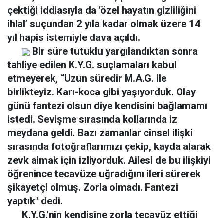
çektiği iddiasıyla da ’özel hayatın gizliliğini
ihlal’ suçundan 2 yıla kadar olmak üzere 14
yıl hapis istemiyle dava açıldı.
Bir süre tutuklu yargılandıktan sonra
tahliye edilen K.Y.G. suçlamaları kabul
etmeyerek, “Uzun süredir M.A.G. ile
birlikteyiz. Karı-koca gibi yaşıyorduk. Olay
günü fantezi olsun diye kendisini bağlamamı
istedi. Sevişme sırasında kollarında iz
meydana geldi. Bazı zamanlar cinsel ilişki
sırasında fotoğraflarımızı çekip, kayda alarak
zevk almak için izliyorduk. Ailesi de bu ilişkiyi
öğrenince tecavüze uğradığını ileri sürerek
şikayetçi olmuş. Zorla olmadı. Fantezi
yaptık'' dedi.
K.Y.G.’nin kendisine zorla tecavüz ettiği