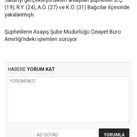
Saldırıyı gerçekleştirdikleri anlaşılan şüpheliler B.Ç.
(19), R.Y. (24), A.Ö. (27) ve K.Ö. (31) Bağcılar ilçesinde
yakalanmıştı.
Şüphelilerin Asayiş Şube Müdürlüğü Cinayet Büro
Amirliği’ndeki işlemleri sürüyor.
HABERE
YORUM KAT