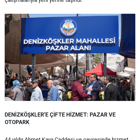
çalışmalarıyla yeni yerine taşındı.
DENİZKÖŞKLER’E ÇİFTE HİZMET: PAZAR VE
OTOPARK
44 yıldır Ahmet Kaya Caddesi ve çevresinde hizmet