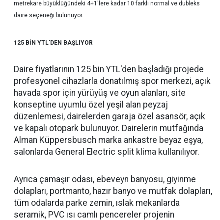
metrekare büyüklüğündeki 4+1'lere kadar 10 farklı normal ve dubleks
daire seçeneği bulunuyor.
125 BİN YTL'DEN BAŞLIYOR
Daire fiyatlarının 125 bin YTL'den başladığı projede
profesyonel cihazlarla donatılmış spor merkezi, açık
havada spor için yürüyüş ve oyun alanları, site
konseptine uyumlu özel yeşil alan peyzaj
düzenlemesi, dairelerden garaja özel asansör, açık
ve kapalı otopark bulunuyor. Dairelerin mutfağında
Alman Küppersbusch marka ankastre beyaz eşya,
salonlarda General Electric split klima kullanılıyor.
Ayrıca çamaşır odası, ebeveyn banyosu, giyinme
dolapları, portmanto, hazır banyo ve mutfak dolapları,
tüm odalarda parke zemin, ıslak mekanlarda
seramik, PVC ısı camlı pencereler projenin