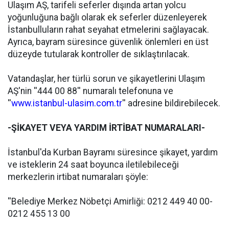
Ulaşım AŞ, tarifeli seferler dışında artan yolcu
yoğunluğuna bağlı olarak ek seferler düzenleyerek
İstanbulluların rahat seyahat etmelerini sağlayacak.
Ayrıca,
bayram
süresince güvenlik
önlemleri
en üst
düzeyde tutularak kontroller de sıklaştırılacak.
Vatandaşlar, her türlü sorun ve şikayetlerini Ulaşım
AŞ'nin ''444 00 88'' numaralı telefonuna ve
''
www.istanbul-ulasim.com.tr
'' adresine bildirebilecek.
-ŞİKAYET VEYA YARDIM İRTİBAT NUMARALARI-
İstanbul'da Kurban
Bayram
ı süresince şikayet, yardım
ve isteklerin 24 saat boyunca iletilebileceği
merkezlerin irtibat numaraları şöyle:
''Belediye Merkez Nöbetçi Amirliği: 0212 449 40 00-
0212 455 13 00