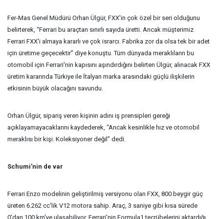
Fer-Mas Genel Müdürü Orhan Ülgür, FXX'in çok özel bir seri olduğunu
belirterek, “Ferrari bu araçtan sınırlı sayıda üretti. Ancak müşterimiz
Ferrari FXX'i almaya kararlı ve çok israrcı. Fabrika zor da olsa tek bir adet
için üretime geçecektir” diye konuştu. Tüm dünyada meraklıların bu
otomobil için Ferrari'nin kapısını aşındırdığını belirten Ülgür, alınacak FXX
üretim kararında Türkiye ile İtalyan marka arasındaki güçlü ilişkilerin
etkisinin büyük olacağını savundu.
Orhan Ülgür, sipariş veren kişinin adını iş prensipleri gereği
açıklayamayacaklarını kaydederek, “Ancak kesinlikle hız ve otomobil
meraklısı bir kişi. Koleksiyoner değil” dedi.
Schumi'nin de var
Ferrari Enzo modelinin geliştirilmiş versiyonu olan FXX, 800 beygir güç
üreten 6.262 cc'lik V12 motora sahip. Araç, 3 saniye gibi kısa sürede
0'dan 100 km'ye ulaşabiliyor. Ferrari'nin Formula1 tecrübelerini aktardığı