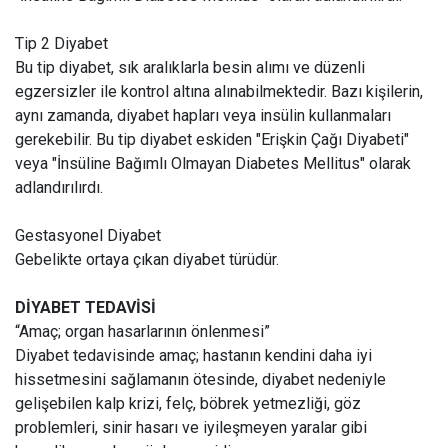
Tip 2 Diyabet
Bu tip diyabet, sık aralıklarla besin alımı ve düzenli
egzersizler ile kontrol altına alınabilmektedir. Bazı kişilerin,
aynı zamanda, diyabet hapları veya insülin kullanmaları
gerekebilir. Bu tip diyabet eskiden "Erişkin Çağı Diyabeti"
veya "İnsüline Bağımlı Olmayan Diabetes Mellitus" olarak
adlandırılırdı.
Gestasyonel Diyabet
Gebelikte ortaya çıkan diyabet türüdür.
DİYABET TEDAVİSİ
“Amaç; organ hasarlarının önlenmesi”
Diyabet tedavisinde amaç; hastanın kendini daha iyi
hissetmesini sağlamanın ötesinde, diyabet nedeniyle
gelişebilen kalp krizi, felç, böbrek yetmezliği, göz
problemleri, sinir hasarı ve iyileşmeyen yaralar gibi