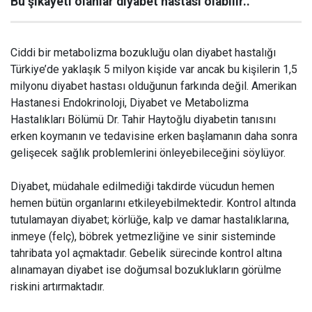
Bu şikayeti olanlar diyabet hastası olabilir..
Ciddi bir metabolizma bozukluğu olan diyabet hastalığı
Türkiye’de yaklaşık 5 milyon kişide var ancak bu kişilerin 1,5
milyonu diyabet hastası olduğunun farkında değil. Amerikan
Hastanesi Endokrinoloji, Diyabet ve Metabolizma
Hastalıkları Bölümü Dr. Tahir Haytoğlu diyabetin tanısını
erken koymanın ve tedavisine erken başlamanın daha sonra
gelişecek sağlık problemlerini önleyebileceğini söylüyor.
Diyabet, müdahale edilmediği takdirde vücudun hemen
hemen bütün organlarını etkileyebilmektedir. Kontrol altında
tutulamayan diyabet; körlüğe, kalp ve damar hastalıklarına,
inmeye (felç), böbrek yetmezliğine ve sinir sisteminde
tahribata yol açmaktadır. Gebelik sürecinde kontrol altına
alınamayan diyabet ise doğumsal bozuklukların görülme
riskini artırmaktadır.