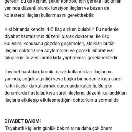
gerekir. Bu da kişinin, şeker kontrolü için gerekli ilaçlarının
yanında düzenli olarak tansiyon ilaçları ve bazen de
kolesterol ilaçları kullanmasını gerektirebilir.
Kişi bir anda kendini 4-5 ilaç alırken bulabilir. Bu nedenle
diyabet hastalarının düzenli olarak doktorları ile ilaç
kullanımı konusunu gözden geçirmeleri, aldıkları bütün
ilaçları doktorlarına söylemeleri ve gerekli laboratuvar
takiplerini düzenli aralıklarla yaptırmaları gerekmektedir.
Diyabet hastaları, kronik olarak kullandıkları ilaçlarının
yanında; soğuk algınlığı veya başka bir nedenle kısa süreli
farklı ilaçlar da kullanmak durumunda kalabilir. Bu gibi
durumlarda hastalar, kısa süreli ilaçların, düzenli kullandıkları
ilaçlarla etkileşip etkileşmediğini doktorlarına sormalıdır.
DİYABET BAKIMI
“Diyabetli kişilerin günlük bakımlarına daha çok önem