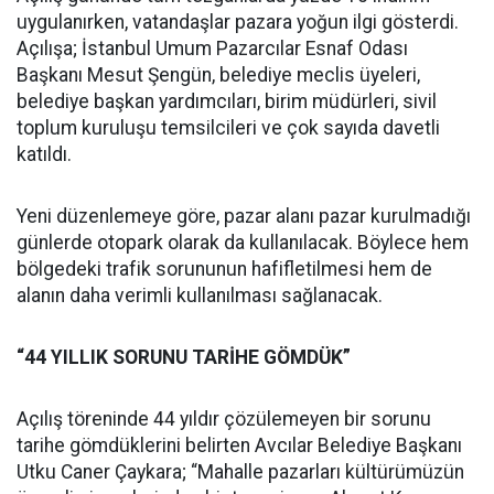
uygulanırken, vatandaşlar pazara yoğun ilgi gösterdi.
Açılışa; İstanbul Umum Pazarcılar Esnaf Odası
Başkanı Mesut Şengün, belediye meclis üyeleri,
belediye başkan yardımcıları, birim müdürleri, sivil
toplum kuruluşu temsilcileri ve çok sayıda davetli
katıldı.
Yeni düzenlemeye göre, pazar alanı pazar kurulmadığı
günlerde otopark olarak da kullanılacak. Böylece hem
bölgedeki trafik sorununun hafifletilmesi hem de
alanın daha verimli kullanılması sağlanacak.
“44 YILLIK SORUNU TARİHE GÖMDÜK”
Açılış töreninde 44 yıldır çözülemeyen bir sorunu
tarihe gömdüklerini belirten Avcılar Belediye Başkanı
Utku Caner Çaykara; “Mahalle pazarları kültürümüzün