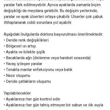
yaralar fark edilmeyebilir. Ayrıca ayaklarda zamanla biçim
değişikliği de meydana gelebilir. Bu değişim yerlerinde,
yaralar ve ayak ülserleri ortaya çıkabilir. Ülserler çok çabuk
iltihaplanarak ciddi sorunlara yol açabilir.
Aşağıdaki bulgularda doktora başvurulması önerilmektedir:
• Deride renk değişiklikleri
• Bölgesel ısı artışı
• Ayakta ve bilekte şişlik
• Bacaklarda ağrı (dinlenme veya hareket sırasında)
• Yavaş iyileşen yaralar
• Tırnakta mantar enfeksiyonu veya batık
• Nasır oluşumu
• Deride çatlakların oluşumu
Yapılabilecekler:
• Ayaklarınızı her gün kontrol edin
• Ayaklarınızı her gün tahriş etmeyen bir sabun ve ılık suyla