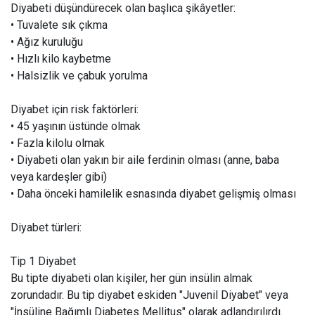
Diyabeti düşündürecek olan başlıca şikâyetler:
• Tuvalete sık çıkma
• Ağız kuruluğu
• Hızlı kilo kaybetme
• Halsizlik ve çabuk yorulma
Diyabet için risk faktörleri:
• 45 yaşının üstünde olmak
• Fazla kilolu olmak
• Diyabeti olan yakın bir aile ferdinin olması (anne, baba
veya kardeşler gibi)
• Daha önceki hamilelik esnasında diyabet gelişmiş olması
Diyabet türleri:
Tip 1 Diyabet
Bu tipte diyabeti olan kişiler, her gün insülin almak
zorundadır. Bu tip diyabet eskiden "Juvenil Diyabet" veya
"İnsüline Bağımlı Diabetes Mellitus" olarak adlandırılırdı.