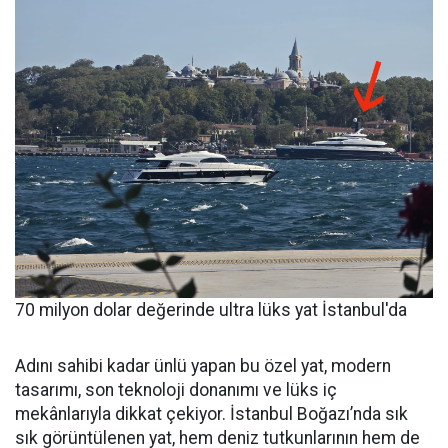
70 milyon dolar değerinde ultra lüks yat İstanbul'da
Adını sahibi kadar ünlü yapan bu özel yat, modern
tasarımı, son teknoloji donanımı ve lüks iç
mekânlarıyla dikkat çekiyor. İstanbul Boğazı’nda sık
sık görüntülenen yat, hem deniz tutkunlarının hem de