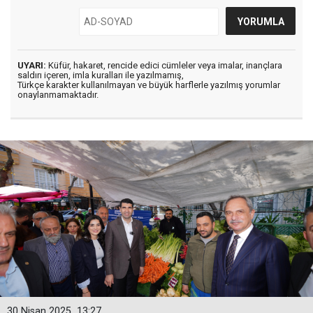
UYARI:
Küfür, hakaret, rencide edici cümleler veya imalar, inançlara
saldırı içeren, imla kuralları ile yazılmamış,
Türkçe karakter kullanılmayan ve büyük harflerle yazılmış yorumlar
onaylanmamaktadır.
30 Nisan 2025
13:27