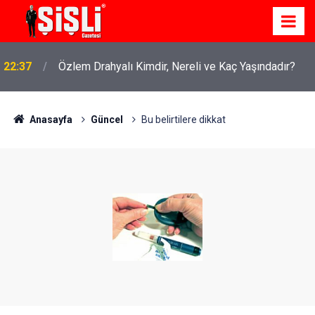
22:37
Özlem Drahyalı Kimdir, Nereli ve Kaç Yaşındadır?
Anasayfa
Güncel
Bu belirtilere dikkat