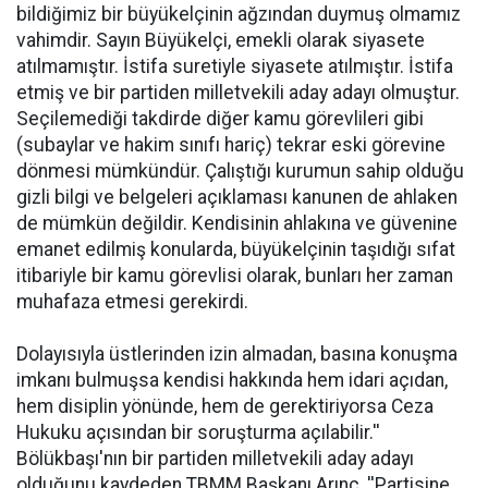
bildiğimiz bir büyükelçinin ağzından duymuş olmamız
vahimdir. Sayın Büyükelçi, emekli olarak siyasete
atılmamıştır. İstifa suretiyle siyasete atılmıştır. İstifa
etmiş ve bir partiden milletvekili aday adayı olmuştur.
Seçilemediği takdirde diğer kamu görevlileri gibi
(subaylar ve hakim sınıfı hariç) tekrar eski görevine
dönmesi mümkündür. Çalıştığı kurumun sahip olduğu
gizli bilgi ve belgeleri açıklaması kanunen de ahlaken
de mümkün değildir. Kendisinin ahlakına ve güvenine
emanet edilmiş konularda, büyükelçinin taşıdığı sıfat
itibariyle bir kamu görevlisi olarak, bunları her zaman
muhafaza etmesi gerekirdi.
Dolayısıyla üstlerinden izin almadan, basına konuşma
imkanı bulmuşsa kendisi hakkında hem idari açıdan,
hem disiplin yönünde, hem de gerektiriyorsa Ceza
Hukuku açısından bir soruşturma açılabilir.''
Bölükbaşı'nın bir partiden milletvekili aday adayı
olduğunu kaydeden TBMM Başkanı Arınç, ''Partisine