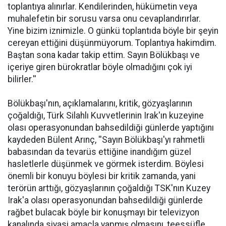
toplantıya alınırlar. Kendilerinden, hükümetin veya
muhalefetin bir sorusu varsa onu cevaplandırırlar.
Yine bizim iznimizle. O günkü toplantıda böyle bir şeyin
cereyan ettiğini düşünmüyorum. Toplantıya hakimdim.
Baştan sona kadar takip ettim. Sayın Bölükbaşı ve
içeriye giren bürokratlar böyle olmadığını çok iyi
bilirler.''
Bölükbaşı'nın, açıklamalarını, kritik, gözyaşlarının
çoğaldığı, Türk Silahlı Kuvvetlerinin Irak'ın kuzeyine
olası operasyonundan bahsedildiği günlerde yaptığını
kaydeden Bülent Arınç, ''Sayın Bölükbaşı'yı rahmetli
babasından da tevarüs ettiğine inandığım güzel
hasletlerle düşünmek ve görmek isterdim. Böylesi
önemli bir konuyu böylesi bir kritik zamanda, yani
terörün arttığı, gözyaşlarının çoğaldığı TSK'nın Kuzey
Irak'a olası operasyonundan bahsedildiği günlerde
rağbet bulacak böyle bir konuşmayı bir televizyon
kanalında siyasi amaçla yapmış olmasını, teessüfle