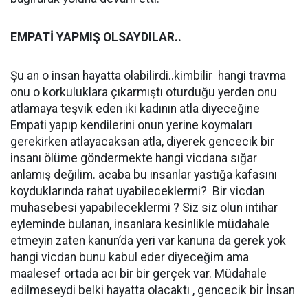
EMPATİ YAPMIŞ OLSAYDILAR..
Şu an o insan hayatta olabilirdi..kimbilir hangi travma
onu o korkuluklara çıkarmıştı oturduğu yerden onu
atlamaya teşvik eden iki kadının atla diyeceğine
Empati yapıp kendilerini onun yerine koymaları
gerekirken atlayacaksan atla, diyerek gencecik bir
insanı ölüme göndermekte hangi vicdana sığar
anlamış değilim. acaba bu insanlar yastığa kafasını
koyduklarında rahat uyabileceklermi? Bir vicdan
muhasebesi yapabileceklermi ? Siz siz olun intihar
eyleminde bulanan, insanlara kesinlikle müdahale
etmeyin zaten kanun’da yeri var kanuna da gerek yok
hangi vicdan bunu kabul eder diyeceğim ama
maalesef ortada acı bir bir gerçek var. Müdahale
edilmeseydi belki hayatta olacaktı , gencecik bir İnsan
..