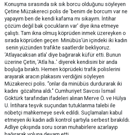
Konuşma sırasında sık sık borcu olduğunu söyleyen
Çetine Müzakereci polis de 'benim de borcum var ne
yapayım ben de kendi kafama mı sıkayım. İntihar
çözüm değil bak çocukların var' diye ikna etmeye
çalıştı. Tam ikna olmuş köprüden inmek üzereyken o
sırada köprüden geçen Minübüs’ün içindeki iki kadın
senin yüzünden trafikte saatlerdir bekliyoruz.
‘Atlayacaksan atla' diye bağırarak küfür etti. Bunun
üzerine Çetin, 'Atla ha..' diyerek kendisini bir anda
boşluğa bıraktı. Hemen köprüdeki trafik polislerini
arayarak aracın plakasını verdiğini söyleyen
Müzakereci polis. ‘’onlar da minübüs durdurarak iki
kadını gözaltına aldı." Cumhuriyet Savcısı İsmail
Göktürk tarafından ifadeleri alınan Merve Ö. ve Hülya
U. İntihara teşvik suçundan tutuklanma talebi ile
nöbetçi mahkemeye sevk edildi. Suçlamaları kabul
etmeyen iki kadın adli kontrol şartıyla serbest bırakıldı.
Adliye çıkışında soru soran muhabirlere azarlayıp
bağırarak yoluna devam etti.