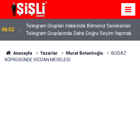
İş Davaları: Haklarınızı Bilmek ve Koruma Altına
04:43
Almak
Anasayfa
Yazarlar
Murat Botanlıoğlu
BOĞAZ
KÖPRÜSÜNDE VİCDAN MESELESİ.