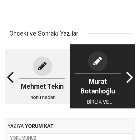
Önceki ve Sonraki Yazılar
Murat
Mehmet Tekin
Botanlıoğlu
İnönü neden
BİRLİK VE
‘Ramazan’ değil de
BERABERLİK
‘Şeker’ der?
ZAMANI!.
YAZIYA
YORUM KAT