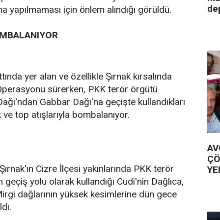
de
aha yapılmaması için önlem alındığı görüldü.
OMBALANIYOR
ttında yer alan ve özellikle Şırnak kırsalında
perasyonu sürerken, PKK terör örgütü
ağı'ndan Gabbar Dağı'na geçişte kullandıkları
nk ve top atışlarıyla bombalanıyor.
AV
ÇÖ
Şırnak'ın Cizre İlçesi yakınlarında PKK terör
YE
 geçiş yolu olarak kullandığı Cudi'nin Dağlıca,
Mirgi dağlarının yüksek kesimlerine dün gece
ldı.