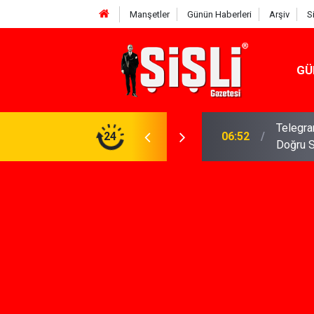
Manşetler
Günün Haberleri
Arşiv
S
GÜ
meniz Gerekenler: Telegram Gruplarında Daha
24
04:43
İş Dava