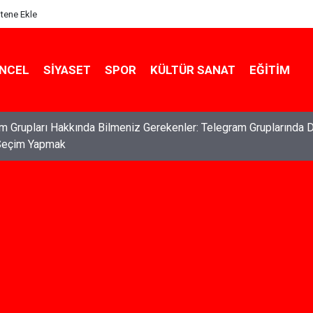
itene Ekle
NCEL
SIYASET
SPOR
KÜLTÜR SANAT
EĞITIM
ları: Haklarınızı Bilmek ve Koruma Altına Almak