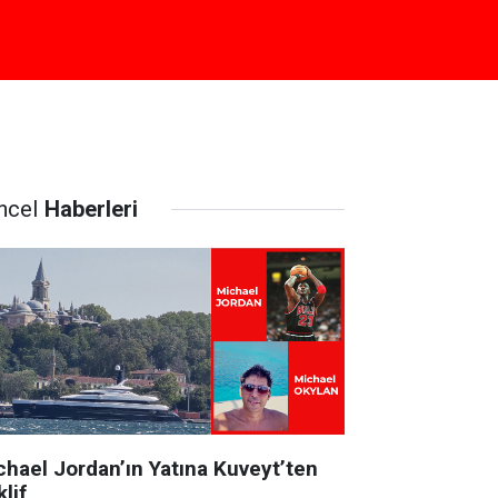
ncel
Haberleri
chael Jordan’ın Yatına Kuveyt’ten
lif