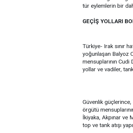
tür eylemlerin bir d
GEÇİŞ YOLLARI B
Türkiye- Irak sınır ha
yoğunlaşan Balyoz O
mensuplarının Cudi D
yollar ve vadiler, ta
Güvenlik güçlerince, 
örgütü mensuplarının
İkiyaka, Akpınar ve 
top ve tank atışı yapı