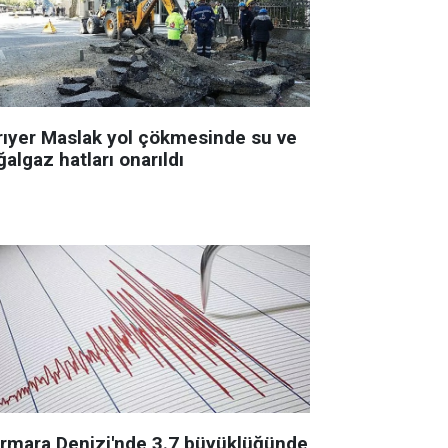
rıyer Maslak yol çökmesinde su ve
algaz hatları onarıldı
rmara Denizi'nde 3.7 büyüklüğünde