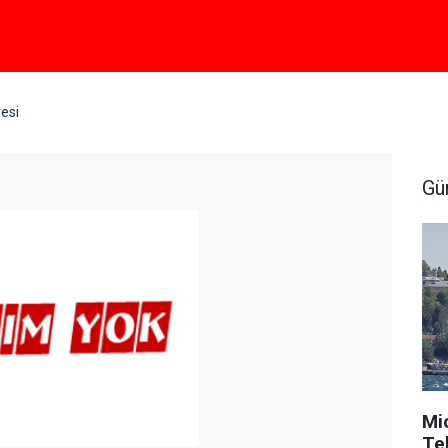
yesi
Gü
Mi
Tek