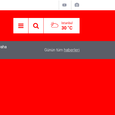
İstanbul
30 °C
22:37
Özlem Drahyalı Kimdir, Nereli ve Kaç Yaşındadır
Günün tüm
haberleri