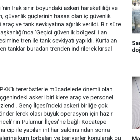
i'nin Irak sınır boyundaki askeri hareketliliği ve
 güvenlik güçlerinin hasas olan iç güvenlik
 araç ve tank sevkıyatına ağırlık verildi. Bir süre
kanlığı'nca ‘Geçici güvenlik bölgesi' ilan
 kesimine tren ile tank sevkiyatı yapıldı. Kurtalan
Sa
ilen tanklar buradan trenden indirilerek kırsal
doğ
n PKK'lı tereröstlerle mücadelede önemli olan
çgenindeki askeri birliklere araç ve personel
özlendi. Genç İlçesi'ndeki askeri birliğe çok
önderilerek olası büyük operasyon için hazır
unceli'nin Pülümür İlçesi'ne bağlı Kocatepe
 cip ile yapılan intihar saldırısından sonra
işlerine kum torbaları ve bariyerler konularak bu
Ma