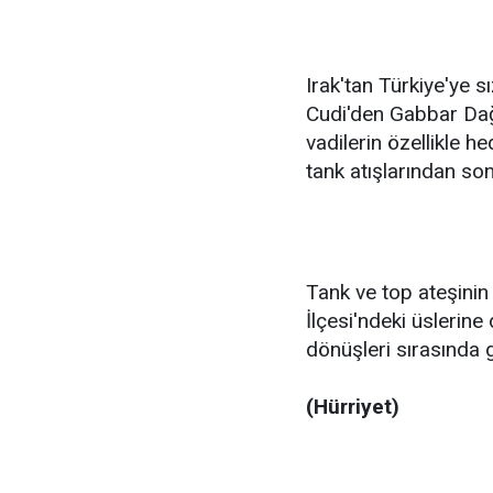
Irak'tan Türkiye'ye s
Cudi'den Gabbar Dağı
vadilerin özellikle h
tank atışlarından so
Tank ve top ateşinin 
İlçesi'ndeki üslerine
dönüşleri sırasında g
(Hürriyet)