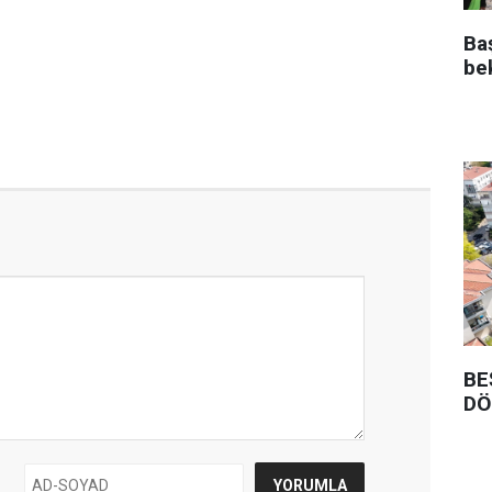
Ba
be
BE
DÖ