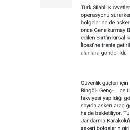
Türk Silahlı Kuvvetler
operasyonu sürerken,
bölgelerine de askeri
önce Genelkurmay Baş
edilen Siirt'in kırsal
İlçesi'ne trenle getir
alanlara gönderildi.
Güvenlik güçleri içi
Bingöl- Genç- Lice ü
takviyesi yapıldığı g
sayıda askeri araç g
halde bekletiliyor. T
Jandarma Karakolu'na
askeri bölgelerin gir