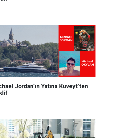
chael Jordan’ın Yatına Kuveyt’ten
lif