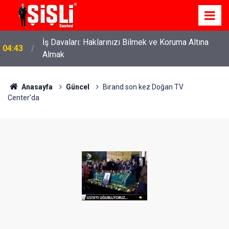
22:37
Özlem Drahyalı Kimdir, Nereli ve Kaç Yaşındadır?
Anasayfa
Güncel
Birand son kez Doğan TV
Center'da