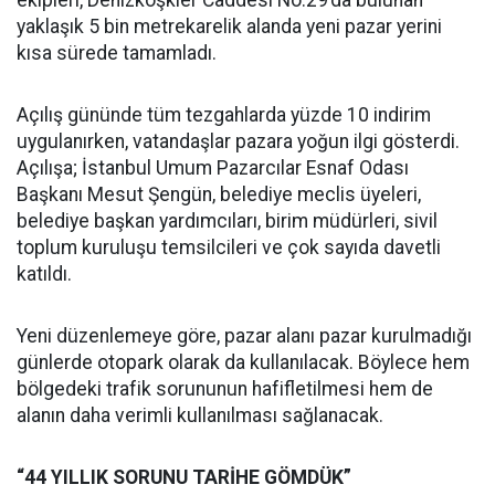
ekipleri, Denizköşkler Caddesi No:29’da bulunan
yaklaşık 5 bin metrekarelik alanda yeni pazar yerini
kısa sürede tamamladı.
Açılış gününde tüm tezgahlarda yüzde 10 indirim
uygulanırken, vatandaşlar pazara yoğun ilgi gösterdi.
Açılışa; İstanbul Umum Pazarcılar Esnaf Odası
Başkanı Mesut Şengün, belediye meclis üyeleri,
belediye başkan yardımcıları, birim müdürleri, sivil
toplum kuruluşu temsilcileri ve çok sayıda davetli
katıldı.
Yeni düzenlemeye göre, pazar alanı pazar kurulmadığı
günlerde otopark olarak da kullanılacak. Böylece hem
bölgedeki trafik sorununun hafifletilmesi hem de
alanın daha verimli kullanılması sağlanacak.
“44 YILLIK SORUNU TARİHE GÖMDÜK”