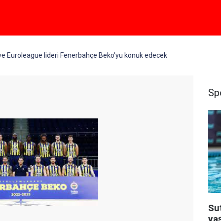
g ve Euroleague lideri Fenerbahçe Beko'yu konuk edecek
Sp
Su
ya