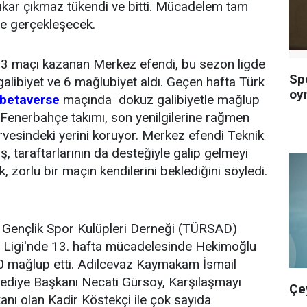
 çıkar çıkmaz tükendi ve bitti. Mücadelem tam
de gerçekleşecek.
 3 maçı kazanan Merkez efendi, bu sezon ligde
Sp
galibiyet ve 6 mağlubiyet aldı. Geçen hafta Türk
oy
betaverse
maçında dokuz galibiyetle mağlup
Fenerbahçe takımı, son yenilgilerine rağmen
irvesindeki yerini koruyor. Merkez efendi Teknik
, taraftarlarının da desteğiyle galip gelmeyi
k, zorlu bir maçın kendilerini beklediğini söyledi.
ri Gençlik Spor Kulüpleri Derneği (TÜRSAD)
A Ligi'nde 13. hafta mücadelesinde Hekimoğlu
0 mağlup etti. Adilcevaz Kaymakam İsmail
lediye Başkanı Necati Gürsoy, Karşılaşmayı
Çe
ı olan Kadir Köstekçi ile çok sayıda