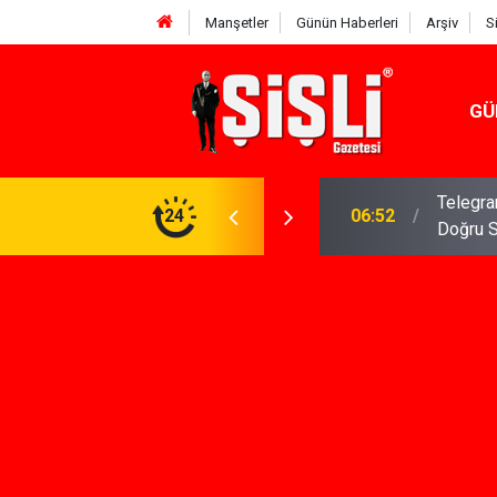
Manşetler
Günün Haberleri
Arşiv
S
GÜ
meniz Gerekenler: Telegram Gruplarında Daha
24
04:43
İş Dava