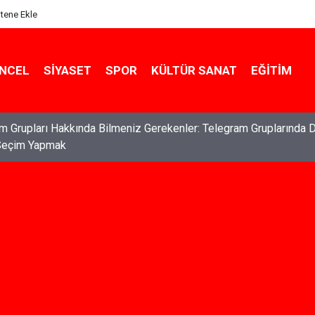
itene Ekle
NCEL
SIYASET
SPOR
KÜLTÜR SANAT
EĞITIM
ları: Haklarınızı Bilmek ve Koruma Altına Almak