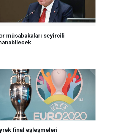
or müsabakaları seyircili
nanabilecek
yrek final eşleşmeleri