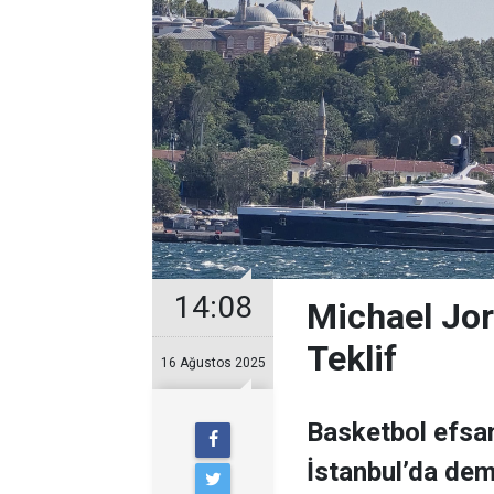
14:08
Michael Jor
Teklif
16 Ağustos 2025
Basketbol efsan
İstanbul’da demi