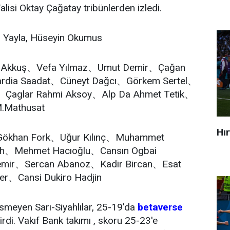
alisi Oktay Çağatay tribünlerden izledi.
ih Yayla, Hüseyin Okumus
 Akkuş、Vefa Yılmaz、Umut Demir、Çağan
Bardia Saadat、Cüneyt Dağcı、Görkem Sertel、
、Çaglar Rahmi Aksoy、Alp Da Ahmet Tetik、
.Mathusat
Hı
Gökhan Fork、Uğur Kılınç、Muhammet
ah、Mehmet Hacıoğlu、Cansın Ogbai
emir、Sercan Abanoz、Kadir Bircan、Esat
er、Cansi Dukiro Hadjin
kesmeyen Sarı-Siyahlılar, 25-19'da
betaverse
rdi. Vakıf Bank takımı , skoru 25-23'e