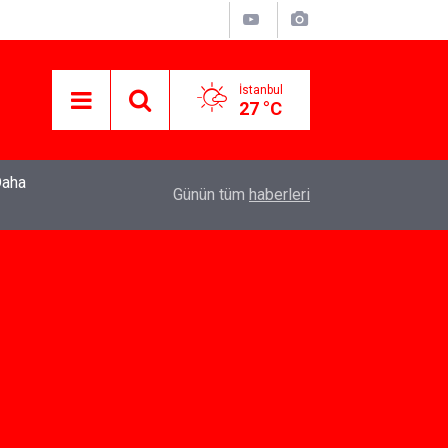
İstanbul
27 °C
22:37
Özlem Drahyalı Kimdir, Nereli ve Kaç Yaşındadır
Günün tüm
haberleri