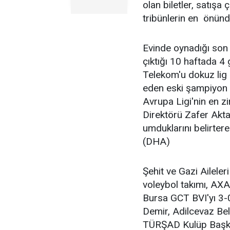
olan biletler, satışa
tribünlerin en önün
Evinde oynadığı son
çıktığı 10 haftada 4 
Telekom'u dokuz lig
eden eski şampiyon 
Avrupa Ligi'nin en z
Direktörü Zafer Aktaş
umduklarını belirtere
(DHA)
Şehit ve Gazi Ailele
voleybol takımı, AX
Bursa GCT BVI'yı 3-
Demir, Adilcevaz Be
TÜRŞAD Kulüp Başkan