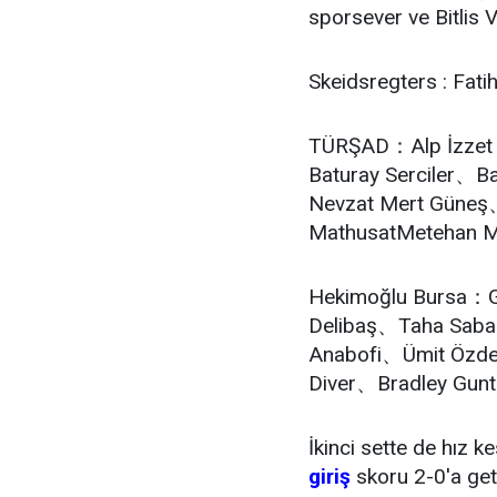
sporsever ve Bitlis V
Skeidsregters : Fat
TÜRŞAD：Alp İzzet
Baturay Serciler、
Nevzat Mert Güneş
MathusatMetehan M
Hekimoğlu Bursa：
Delibaş、Taha Sab
Anabofi、Ümit Özd
Diver、Bradley Gunt
İkinci sette de hız 
giriş
skoru 2-0'a geti