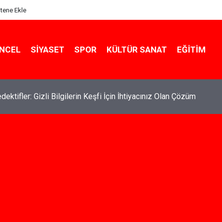
itene Ekle
NCEL
SIYASET
SPOR
KÜLTÜR SANAT
EĞITIM
de Kiralık Daire Seçenekleriyle Konforlu Bir Yaşam