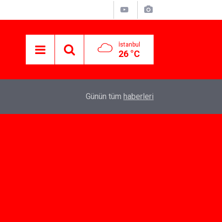
İstanbul
26 °C
07:10
Yeni İlişkiler İçin Dating App Seçenekleri
Günün tüm
haberleri