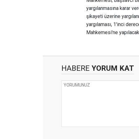
Mahkemesi, Başsavcı Ba
yargılanmasına karar verd
şikayeti üzerine yargıla
yargılaması, 1'inci der
Mahkemesi'ne yapılacak
HABERE
YORUM KAT