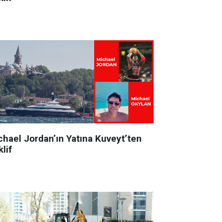
chael Jordan’ın Yatına Kuveyt’ten
lif