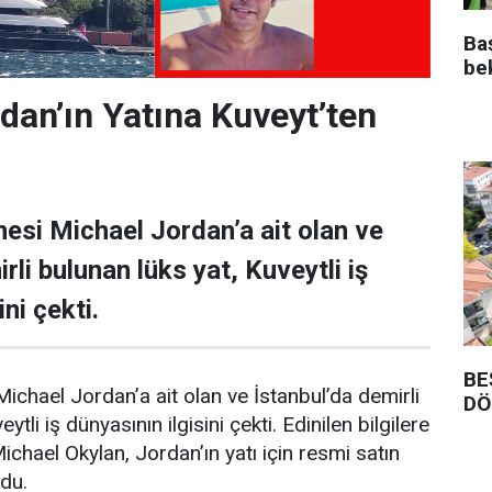
Ba
be
dan’ın Yatına Kuveyt’ten
esi Michael Jordan’a ait olan ve
rli bulunan lüks yat, Kuveytli iş
ni çekti.
BE
ichael Jordan’a ait olan ve İstanbul’da demirli
DÖ
ytli iş dünyasının ilgisini çekti. Edinilen bilgilere
Michael Okylan, Jordan’ın yatı için resmi satın
ndu.