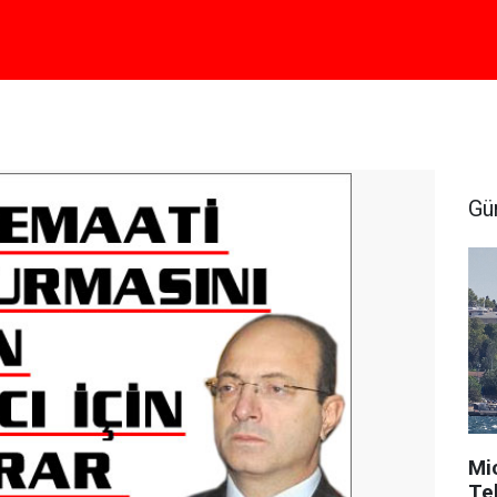
Gü
Mi
Tek