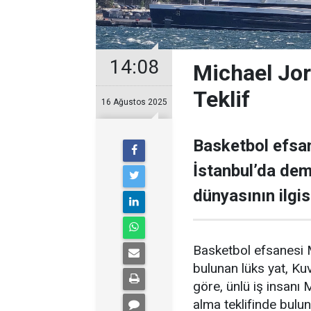
14:08
Michael Jor
Teklif
16 Ağustos 2025
Basketbol efsan
İstanbul’da demi
dünyasının ilgisi
Basketbol efsanesi M
bulunan lüks yat, Kuve
göre, ünlü iş insanı 
alma teklifinde bulu