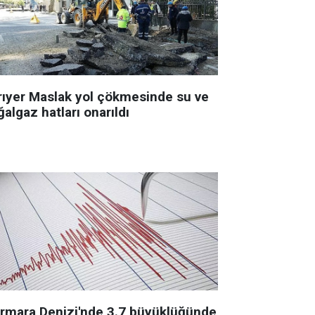
rıyer Maslak yol çökmesinde su ve
algaz hatları onarıldı
rmara Denizi'nde 3.7 büyüklüğünde