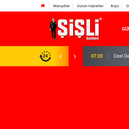
Manşetler
Günün Haberleri
Arşiv
S
GÜ
n Keşfi İçin İhtiyacınız Olan Çözüm
24
07:15
İskele'