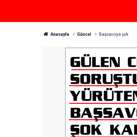
Anasayfa
Güncel
Başsavcıya şok