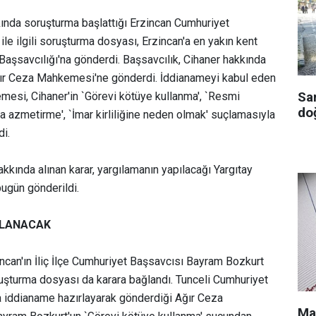
kında soruşturma başlattığı Erzincan Cumhuriyet
ile ilgili soruşturma dosyası, Erzincan'a en yakın kent
Başsavcılığı'na gönderdi. Başsavcılık, Cihaner hakkında
ğır Ceza Mahkemesi'ne gönderdi. İddianameyi kabul eden
Sa
esi, Cihaner'in `Görevi kötüye kullanma', `Resmi
doğ
ça azmetirme', `İmar kirliliğine neden olmak' suçlamasıyla
di.
kkında alınan karar, yargılamanın yapılacağı Yargıtay
bugün gönderildi.
GILANACAK
incan'ın İliç İlçe Cumhuriyet Başsavcısı Bayram Bozkurt
uşturma dosyası da karara bağlandı. Tunceli Cumhuriyet
a iddianame hazırlayarak gönderdiği Ağır Ceza
Ma