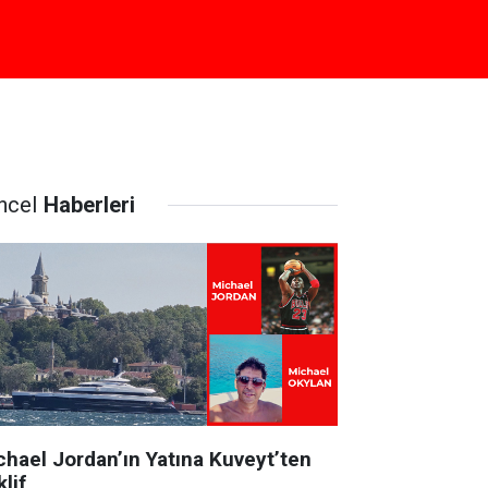
ncel
Haberleri
chael Jordan’ın Yatına Kuveyt’ten
lif