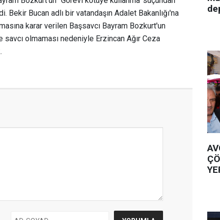
yram Bozkurt'un `Görevi kötüye kullanma' suçundan
de
i. Bekir Bucan adlı bir vatandaşın Adalet Bakanlığı'na
nmasına karar verilen Başsavcı Bayram Bozkurt'un
ece savcı olmaması nedeniyle Erzincan Ağır Ceza
.
AV
ÇÖ
YE