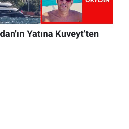
dan’ın Yatına Kuveyt’ten
esi Michael Jordan’a ait olan ve
rli bulunan lüks yat, Kuveytli iş
ni çekti.
ichael Jordan’a ait olan ve İstanbul’da demirli
ytli iş dünyasının ilgisini çekti. Edinilen bilgilere
Michael Okylan, Jordan’ın yatı için resmi satın