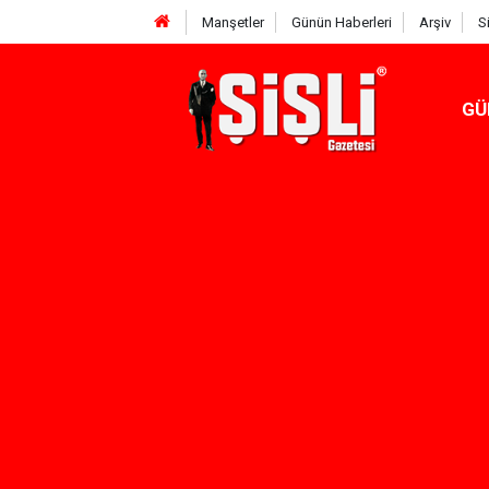
Manşetler
Günün Haberleri
Arşiv
S
GÜ