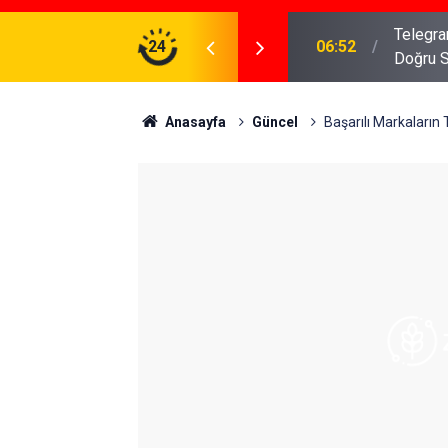
meniz Gerekenler: Telegram Gruplarında Daha
24
04:43
İş Dava
Anasayfa
Güncel
Başarılı Markaların 