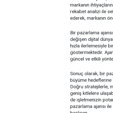
markanın ihtiyaçlarına
rekabet analizi ile s
ederek, markanın öne
Bir pazarlama ajansı 
değişen dijital düny
hızla ilerlemesiyle bi
göstermektedir. Ajan
güncel ve etkili yönt
Sonuç olarak, bir paz
büyüme hedeflerine 
Doğru stratejilerle,
geniş kitlelere ulaşabi
de işletmenizin potan
pazarlama ajansı ile
başlayın.