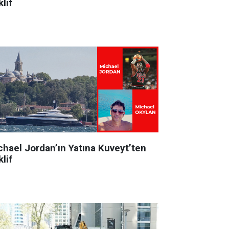
lif
chael Jordan’ın Yatına Kuveyt’ten
lif