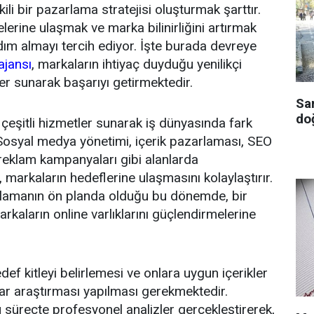
kili bir pazarlama stratejisi oluşturmak şarttır.
lelerine ulaşmak ve marka bilinirliğini artırmak
dım almayı tercih ediyor. İşte burada devreye
ajansı
, markaların ihtiyaç duyduğu yenilikçi
er sunarak başarıyı getirmektedir.
Sa
doğ
 çeşitli hizmetler sunarak iş dünyasında fark
Sosyal medya yönetimi, içerik pazarlaması, SEO
l reklam kampanyaları gibi alanlarda
 markaların hedeflerine ulaşmasını kolaylaştırır.
zarlamanın ön planda olduğu bu dönemde, bir
arkaların online varlıklarını güçlendirmelerine
ef kitleyi belirlemesi ve onlara uygun içerikler
ar araştırması yapılması gerekmektedir.
 süreçte profesyonel analizler gerçekleştirerek,