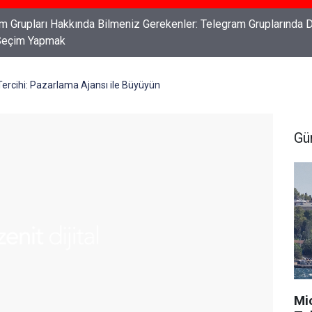
ları: Haklarınızı Bilmek ve Koruma Altına Almak
Tercihi: Pazarlama Ajansı ile Büyüyün
Gü
Mi