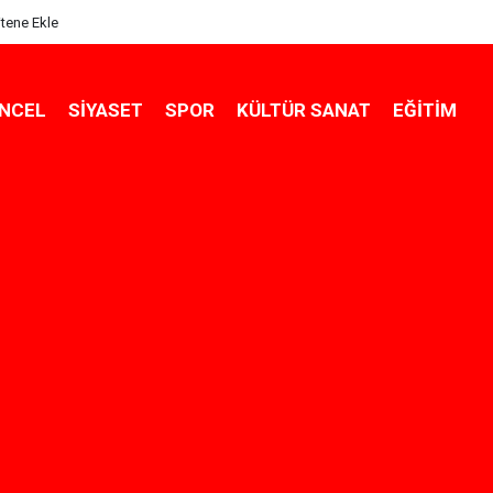
itene Ekle
NCEL
SIYASET
SPOR
KÜLTÜR SANAT
EĞITIM