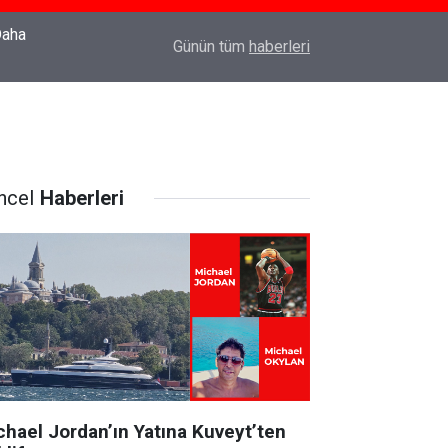
22:37
Özlem Drahyalı Kimdir, Nereli ve Kaç Yaşındadır
Günün tüm
haberleri
ncel
Haberleri
chael Jordan’ın Yatına Kuveyt’ten