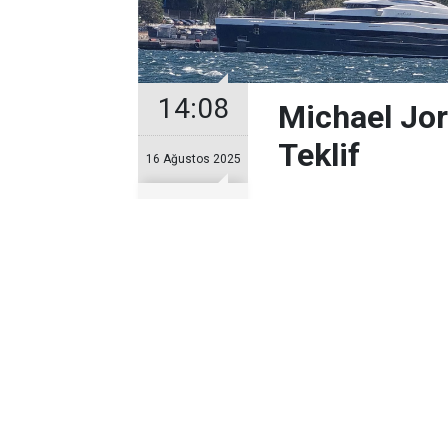
14:08
Michael Jor
Teklif
16 Ağustos 2025
Basketbol efsan
İstanbul’da demi
dünyasının ilgisi
Basketbol efsanesi M
bulunan lüks yat, Kuve
göre, ünlü iş insanı 