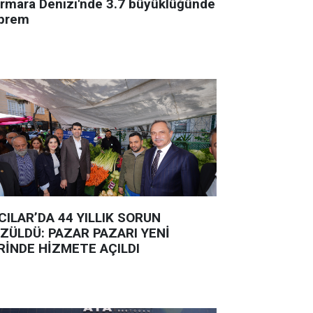
rmara Denizi'nde 3.7 büyüklüğünde
prem
CILAR’DA 44 YILLIK SORUN
ZÜLDÜ: PAZAR PAZARI YENİ
RİNDE HİZMETE AÇILDI