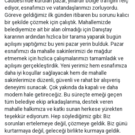
Caddesi’nde kurulan pazar, yıllardır bölge trafiğini felç
ediyor, esnafımızı ve vatandaşlarımızı zorluyordu.
Göreve geldiğimiz ilk günden itibaren bu sorunu kalıcı
bir şekilde çözmek için çalıştık. Mahallemizde
belediyemize ait bir alan olmadığı için Danıştay
kararının ardından hızlıca bir tarama yaparak bugün
açılışını yaptığımız bu yeni pazar yerin bulduk. Pazar
esnafımızı da mahalle sakinlerimizi de mağdur
etmemek için hızlıca çalışmalarımızı tamamladık ve
açılışını gerçekleştirdik. Yeni yerimiz hem esnafımıza
daha iyi koşullar sağlayacak hem de mahalle
sakinlerimize düzenli, güvenli ve rahat bir alışveriş
deneyimi sunacak. Çok yakında da kapalı ve daha
modern hale getireceğiz. Bu süreçte emeği geçen
tüm belediye ekip arkadaşlarıma, destek veren
mahalle halkımıza ve katkı sunan herkese yürekten
teşekkür ediyorum. Hep söylediğimiz gibi: Biz
sorunları ertelemeye değil, çözmeye geldik. Biz günü
kurtarmaya değil, geleceği birlikte kurmaya geldik.