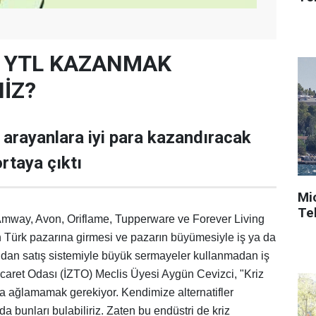
N YTL KAZANMAK
İZ?
ş arayanlara iyi para kazandıracak
ortaya çıktı
Mi
Tek
 Amway, Avon, Oriflame, Tupperware ve Forever Living
ın Türk pazarına girmesi ve pazarın büyümesiyle iş ya da
rudan satış sistemiyle büyük sermayeler kullanmadan iş
 Ticaret Odası (İZTO) Meclis Üyesi Aygün Cevizci, "Kriz
la ağlamamak gerekiyor. Kendimize alternatifler
a bunları bulabiliriz. Zaten bu endüstri de kriz