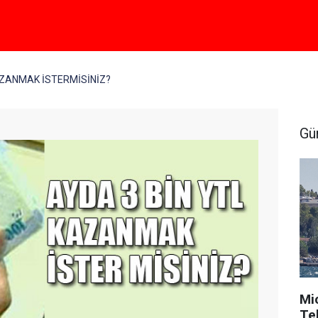
AZANMAK İSTERMİSİNİZ?
Gü
Mi
Tek