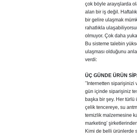
çok böyle arayışlarda ol
alan bir iş değil. Haftalı
bir gelire ulaşmak mümk
rahatlıkla ulaşabiliyors
olmuyor. Çok daha yukarıl
Bu sisteme talebin yüks
ulaşması olduğunu anlata
verdi:
ÜÇ GÜNDE ÜRÜN SİP
''Internetten siparişiniz
gün içinde siparişiniz t
başka bir şey. Her tür
çelik tencereye, su arıt
temizlik malzemesine ka
marketing' şirketlerinde
Kimi de belli ürünlerde s