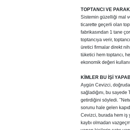
TOPTANCI VE PARAKE
Sistemin güzelliği mal v
ticarette geçerli olan to
fabrikasından 1 tane ço
toptancıya verir, topta
üretici firmalar direkt ni
tüketici hem toptancı, 
ekonomik değeri kullanıl
KİMLER BU İŞİ YAPAB
Aygün Cevizci, doğrudan
sağladığını, bu sayede 
getirdiğini söyledi. ''Ne
sorunu hale gelen kapıd
Cevizci, burada hem iş 
kaybı olmadan vazgeçme 