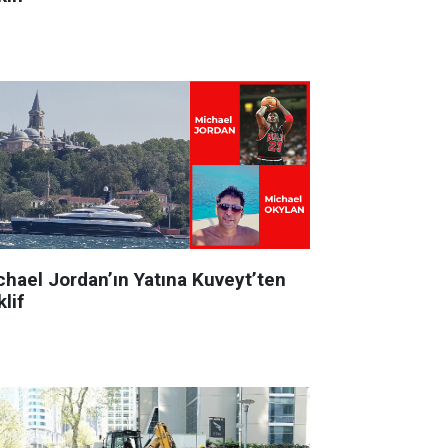
chael Jordan’ın Yatına Kuveyt’ten
lif