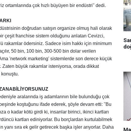
iz ortamlarında çok hızlı büyüyen bir endüstri'' dedi.
FARKI
düstrisinin doğrudan satışın organize olmuş hali olarak
ir çeşit franchise sistem olduğunu anlatan Cevizci,
Sa
lü rakamlar ödersiniz. Sadece isim hakkı için minimum
doğ
çılır, 50 bin, 100 bin, 300-500 bin dolar verilen
. Ama 'network marketing' sistemlerde son derece küçük
. Zaten büyük rakamlar isteniyorsa, orada dikkat
e konuştu.
KAZANABİLİYORSUNUZ
edeniyle aralarında iş adamlarının bile bulunduğu çok
 peşinde koştuğunu ifade ederek, şöyle devam etti: ''Bu
ıza o kadar kötü girdi ki, insanlar birinci, ikinci kartları
düncü kartları ediniyorlar. Bu borçlardan kurtulabilmek
in yanı sıra ek gelir getirecek başka işler arıyorlar. Daha
Ma