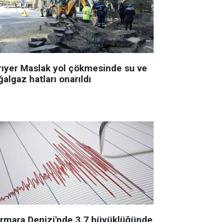
rıyer Maslak yol çökmesinde su ve
algaz hatları onarıldı
rmara Denizi'nde 3.7 büyüklüğünde