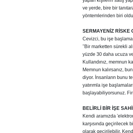
yapan kişilerin satış ya
ve yerde, bire bir tanıtar
yöntemlerinden biri oldu
SERMAYENİZ RİSKE 
Cevizci, bu işe başlaman
''Bir marketten sürekli a
yüzde 30 daha ucuza ver
Kullandınız, memnun ka
Memnun kalırsanız, bunu
diyor. İnsanların bunu t
yatırımla işe başlamalar
başlayabiliyorsunuz. Fi
BELİRLİ BİR İŞE SA
Kendi aramızda 'elektron
karşısında geçirilecek bi
olarak geçirilebilir. Ken