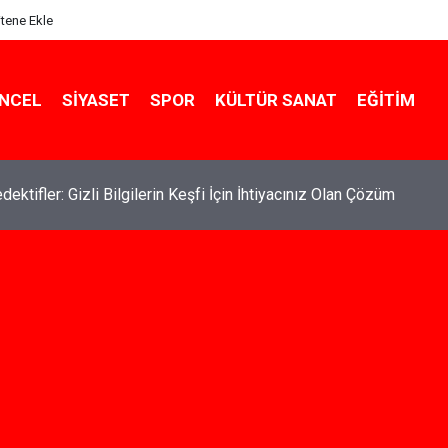
itene Ekle
NCEL
SIYASET
SPOR
KÜLTÜR SANAT
EĞITIM
de Kiralık Daire Seçenekleriyle Konforlu Bir Yaşam