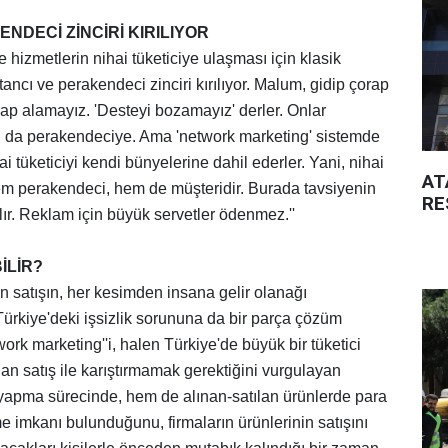
NDECİ ZİNCİRİ KIRILIYOR
e hizmetlerin nihai tüketiciye ulaşması için klasik
ptancı ve perakendeci zinciri kırılıyor. Malum, gidip çorap
rap alamayız. 'Desteyi bozamayız' derler. Onlar
ncı da perakendeciye. Ama 'network marketing' sistemde
hai tüketiciyi kendi bünyelerine dahil ederler. Yani, nihai
AT
hem perakendeci, hem de müşteridir. Burada tavsiyenin
RE
ır. Reklam için büyük servetler ödenmez.''
İLİR?
 satışın, her kesimden insana gelir olanağı
Türkiye'deki işsizlik sorununa da bir parça çözüm
twork marketing''i, halen Türkiye'de büyük bir tüketici
an satış ile karıştırmamak gerektiğini vurgulayan
yapma sürecinde, hem de alınan-satılan ürünlerde para
imkanı bulunduğunu, firmaların ürünlerinin satışını