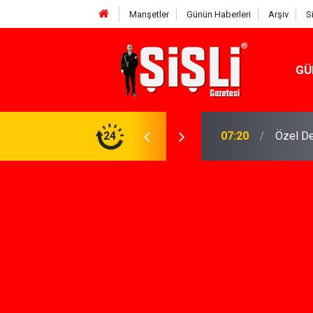
Manşetler
Günün Haberleri
Arşiv
S
GÜ
n Keşfi İçin İhtiyacınız Olan Çözüm
24
07:15
İskele'