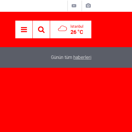
İstanbul
26 °C
07:10
Yeni İlişkiler İçin Dating App Seçenekleri
Günün tüm
haberleri