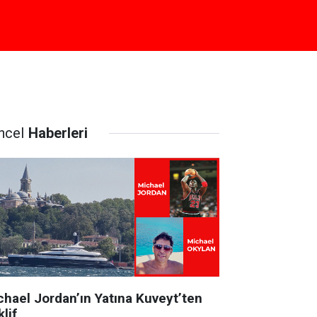
ncel
Haberleri
chael Jordan’ın Yatına Kuveyt’ten
lif