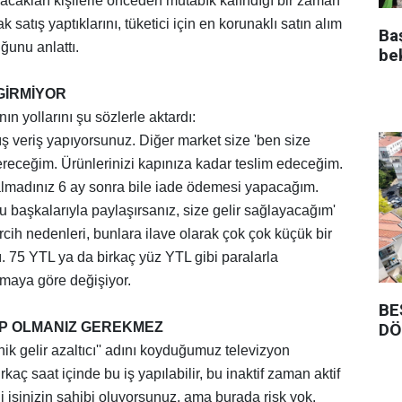
pacakları kişilerle önceden mutabık kalındığı bir zaman
ak satış yaptıklarını, tüketici için en korunaklı satın alım
Ba
ğunu anlattı.
be
GİRMİYOR
ın yollarını şu sözlerle aktardı:
lış veriş yapıyorsunuz. Diğer market size 'ben size
eceğim. Ürünlerinizi kapınıza kadar teslim edeceğim.
lmadınız 6 ay sonra bile iade ödemesi yapacağım.
 başkalarıyla paylaşırsanız, size gelir sağlayacağım'
ercih nedenleri, bunlara ilave olarak çok çok küçük bir
ı. 75 YTL ya da birkaç yüz YTL gibi paralarla
rmaya göre değişiyor.
BE
DÖ
HİP OLMANIZ GEREKMEZ
ik gelir azaltıcı'' adını koyduğumuz televizyon
rkaç saat içinde bu iş yapılabilir, bu inaktif zaman aktif
di işinizin sahibi oluyorsunuz, ama burada risk yok.