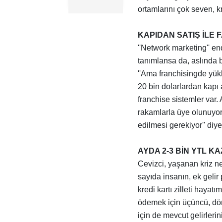
ortamlarını çok seven, kr
KAPIDAN SATIŞ İLE 
''Network marketing'' en
tanımlansa da, aslında b
''Ama franchisingde yük
20 bin dolarlardan kapı a
franchise sistemler var
rakamlarla üye olunuyor
edilmesi gerekiyor'' diy
AYDA 2-3 BİN YTL 
Cevizci, yaşanan kriz n
sayıda insanın, ek gelir
kredi kartı zilleti hayatım
ödemek için üçüncü, dör
için de mevcut gelirlerin