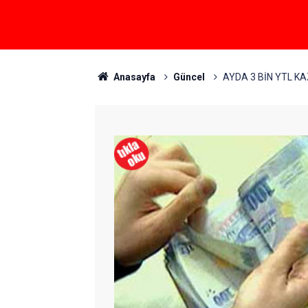
Anasayfa
Güncel
AYDA 3 BİN YTL K