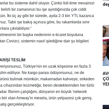
anlar bu sisteme dahil oluyor. Çünkü full-time mesainizi
de
k belirli bir zamanınızı bu işe ayırdığınızda çok ciddi
ün. İki-üç ay gibi bir sürede, ayda 2-3 bin YTL kazanca
unuz. Tabii işe bakış açınıza göre, bu rakamlarda sınır
ara çıkılabiliyor.''
elmesinin bir başka nedeninin e-ticaret boyutuna
n Cevizci, sistemin nasıl işlediğine dair şu bilgileri
ARİŞİ TESLİM
i veriyorsunuz, Türkiye'nin en uzak köşesine en fazla 3
AV
eslim ediliyor. Ne kargo parası ödüyorsunuz, ne de
ÇÖ
lü ürünü bulmak mümkün, makarnadan kahveye, sirkeden
YE
ma cihazından kozmetiğe, besin desteklerinden her türlü
dar. Benim çalıştığım, dünyanın en büyük 'network
n biri olan Amway'in mesela, ürün yelpazesi çok geniş.
atış gerçekleştiriyor.