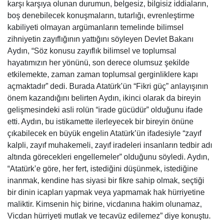
karşı karşıya olunan durumun, belgesiz, bilgisiz iddiaların,
boş denebilecek konuşmaların, tutarlığı, evrenleştirme
kabiliyeti olmayan argümanların temelinde bilimsel
zihniyetin zayıflığının yattığını söyleyen Devlet Bakanı
Aydın, “Söz konusu zayıflık bilimsel ve toplumsal
hayatımızın her yönünü, son derece olumsuz şekilde
etkilemekte, zaman zaman toplumsal gerginliklere kapı
açmaktadır” dedi. Burada Atatürk’ün “Fikri güç” anlayışının
önem kazandığını belirten Aydın, ikinci olarak da bireyin
gelişmesindeki asli rolün “irade gücüdür” olduğunu ifade
etti. Aydın, bu istikamette ilerleyecek bir bireyin önüne
çıkabilecek en büyük engelin Atatürk’ün ifadesiyle “zayıf
kalpli, zayıf muhakemeli, zayıf iradeleri insanların tedbir adı
altında görecekleri engellemeler” olduğunu söyledi. Aydın,
“Atatürk’e göre, her fert, istediğini düşünmek, istediğine
inanmak, kendine has siyasi bir fikre sahip olmak, seçtiği
bir dinin icapları yapmak veya yapmamak hak hürriyetine
maliktir. Kimsenin hiç birine, vicdanına hakim olunamaz,
Vicdan hürriyeti mutlak ve tecavüz edilemez” diye konuştu.