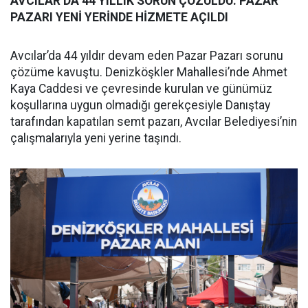
AVCILAR’DA 44 YILLIK SORUN ÇÖZÜLDÜ: PAZAR
PAZARI YENİ YERİNDE HİZMETE AÇILDI
Avcılar’da 44 yıldır devam eden Pazar Pazarı sorunu
çözüme kavuştu. Denizköşkler Mahallesi’nde Ahmet
Kaya Caddesi ve çevresinde kurulan ve günümüz
koşullarına uygun olmadığı gerekçesiyle Danıştay
tarafından kapatılan semt pazarı, Avcılar Belediyesi’nin
çalışmalarıyla yeni yerine taşındı.