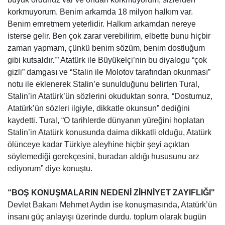
korkmuyorum. Benim arkamda 18 milyon halkım var.
Benim emretmem yeterlidir. Halkım arkamdan nereye
isterse gelir. Ben çok zarar verebilirim, elbette bunu hiçbir
zaman yapmam, çünkü benim sözüm, benim dostluğum
gibi kutsaldır.’” Atatürk ile Büyükelçi’nin bu diyalogu “çok
gizli” damgası ve “Stalin ile Molotov tarafından okunması”
notu ile eklenerek Stalin’e sunulduğunu belirten Tural,
Stalin’in Atatürk’ün sözlerini okuduktan sonra, “Dostumuz,
Atatürk’ün sözleri ilgiyle, dikkatle okunsun” dediğini
kaydetti. Tural, “O tarihlerde dünyanın yüreğini hoplatan
Stalin’in Atatürk konusunda daima dikkatli olduğu, Atatürk
ölünceye kadar Türkiye aleyhine hiçbir şeyi açıktan
söylemediği gerekçesini, buradan aldığı hususunu arz
ediyorum” diye konuştu.
“BOŞ KONUŞMALARIN NEDENİ ZİHNİYET ZAYIFLIĞI"
Devlet Bakanı Mehmet Aydın ise konuşmasında, Atatürk’ün
insanı güç anlayışı üzerinde durdu. toplum olarak bugün