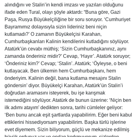
alındığını ve Stalin’in kendi imzası ve yazıları olduğunu
ifade eden Tural, olayı şöyle aktardı: “Buna göre, Gazi
Paşa, Rusya Büyükelçiliğine bir soru soruyor. ‘Cumhuriyet
Bayramımız dolayısıyla sizin lideriniz beni niçin
kutlamadı?’ O zamanın Büyükelçisi Karahan,
Cumhurbaşkanları Kalinin kendilerini kutladığını söylüyor.
Atatürk’ün cevabı müthiş; ‘Sizin Cumhurbaşkanınız, aynı
zamanda önderiniz midir?’ Cevap, ‘Hayır’. Atatürk soruyor;
‘Önderiniz kim?’ Cevap; ‘Stalin’. Atatürk; ‘Öyleyse, o beni
kutlayacak. Ben ülkemin hem Cumhurbaşkanı, hem
önderiyim. Kalinin değil, bana kutlama mesajını Stalin
göndersin’ diyor. Büyükelçi Karahan, Atatürk’ün Stalin’i
doğrudan aramasını isteyerek, bu işe karışmak
istemediğini söylüyor. Atatürk de bunun üzerine: ‘Niçin ben
ilk adımı atayım’ dedikten sonra, tarihi cümleler geliyor:
‘Ben bunu ancak eşit şartlarda yapabilirim. Eğer beni kabul
ettiklerini hissediyorsam yapabilirim. Başka türlü işlerine
evet diyemem. Sizin biliyorum, güçlü ve mekanize edilmiş
büyük ordunuz var ve ondan korkmuyorum, sizlerden