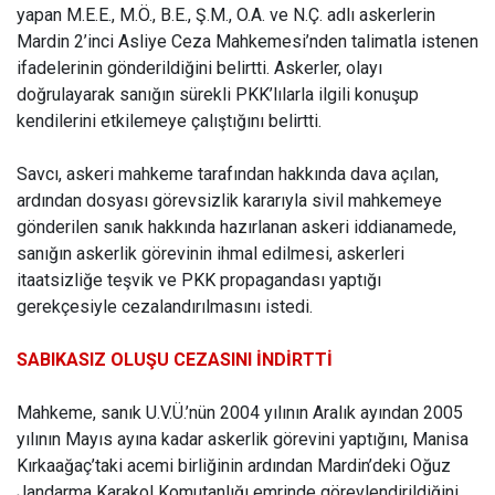
yapan M.E.E., M.Ö., B.E., Ş.M., O.A. ve N.Ç. adlı askerlerin
Mardin 2’inci Asliye Ceza Mahkemesi’nden talimatla istenen
ifadelerinin gönderildiğini belirtti. Askerler, olayı
doğrulayarak sanığın sürekli PKK’lılarla ilgili konuşup
kendilerini etkilemeye çalıştığını belirtti.
Savcı, askeri mahkeme tarafından hakkında dava açılan,
ardından dosyası görevsizlik kararıyla sivil mahkemeye
gönderilen sanık hakkında hazırlanan askeri iddianamede,
sanığın askerlik görevinin ihmal edilmesi, askerleri
itaatsizliğe teşvik ve PKK propagandası yaptığı
gerekçesiyle cezalandırılmasını istedi.
SABIKASIZ OLUŞU CEZASINI İNDİRTTİ
Mahkeme, sanık U.V.Ü.’nün 2004 yılının Aralık ayından 2005
yılının Mayıs ayına kadar askerlik görevini yaptığını, Manisa
Kırkaağaç’taki acemi birliğinin ardından Mardin’deki Oğuz
Jandarma Karakol Komutanlığı emrinde görevlendirildiğini