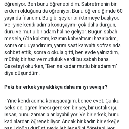
öğreniyor. Ben bunu öğrenebildim. Sabretmenin bir
erdem olduğunu da öğreniyor. Bunu öğrendiğimde 60
yaşında filandım. Bu gibi şeyler biriktirmeye başlıyor.
Ve -yine kendi adıma konuşayım- çok daha durgun,
duru ve mutlu bir adam haline geliyor. Bugün sabah
mesela, 6’da kalktım, kızımın kahvaltısını hazırladım,
sonra onu uyandırdım, yarım saat kahvaltı sofrasında
sohbet ettik, sonra o okula gitti, ben evde yalnızdım,
müthiş bir haz ve mutluluk verdi bu sabah bana.
Gazeteyi okurken, "Ben ne kadar mutlu bir adamım"
diye düşündüm.
Peki bir erkek yaş aldıkça daha mı iyi sevişir?
- Yine kendi adıma konuşacağım, bence evet. Çünkü
seks de, öğrenilmesi gereken bir şey, bir ustalık işi.
İnsan, bunu zamanla anlayabiliyor. Ve bir erkek, bunu
kadınlardan öğrenebiliyor. Ancak bir kadın bir erkeğe
nasıl doğru dürüst sevişilebileceğini öğretebiliyor.