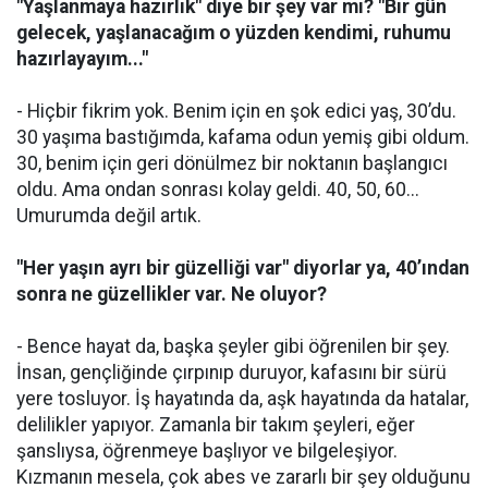
"Yaşlanmaya hazırlık" diye bir şey var mı? "Bir gün
gelecek, yaşlanacağım o yüzden kendimi, ruhumu
hazırlayayım..."
- Hiçbir fikrim yok. Benim için en şok edici yaş, 30’du.
30 yaşıma bastığımda, kafama odun yemiş gibi oldum.
30, benim için geri dönülmez bir noktanın başlangıcı
oldu. Ama ondan sonrası kolay geldi. 40, 50, 60...
Umurumda değil artık.
"Her yaşın ayrı bir güzelliği var" diyorlar ya, 40’ından
sonra ne güzellikler var. Ne oluyor?
- Bence hayat da, başka şeyler gibi öğrenilen bir şey.
İnsan, gençliğinde çırpınıp duruyor, kafasını bir sürü
yere tosluyor. İş hayatında da, aşk hayatında da hatalar,
delilikler yapıyor. Zamanla bir takım şeyleri, eğer
şanslıysa, öğrenmeye başlıyor ve bilgeleşiyor.
Kızmanın mesela, çok abes ve zararlı bir şey olduğunu