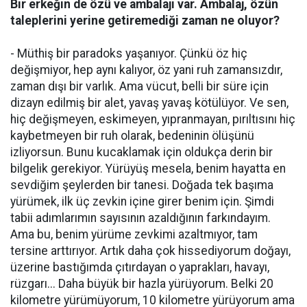
Bir erkeğin de özü ve ambalajı var. Ambalaj, özün
taleplerini yerine getiremediği zaman ne oluyor?
- Müthiş bir paradoks yaşanıyor. Çünkü öz hiç
değişmiyor, hep aynı kalıyor, öz yani ruh zamansızdır,
zaman dışı bir varlık. Ama vücut, belli bir süre için
dizayn edilmiş bir alet, yavaş yavaş kötülüyor. Ve sen,
hiç değişmeyen, eskimeyen, yıpranmayan, pırıltısını hiç
kaybetmeyen bir ruh olarak, bedeninin ölüşünü
izliyorsun. Bunu kucaklamak için oldukça derin bir
bilgelik gerekiyor. Yürüyüş mesela, benim hayatta en
sevdiğim şeylerden bir tanesi. Doğada tek başıma
yürümek, ilk üç zevkin içine girer benim için. Şimdi
tabii adımlarımın sayısının azaldığının farkındayım.
Ama bu, benim yürüme zevkimi azaltmıyor, tam
tersine arttırıyor. Artık daha çok hissediyorum doğayı,
üzerine bastığımda çıtırdayan o yaprakları, havayı,
rüzgarı... Daha büyük bir hazla yürüyorum. Belki 20
kilometre yürümüyorum, 10 kilometre yürüyorum ama