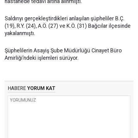
hastanede tedavi altına alınmıştı.
Saldırıyı gerçekleştirdikleri anlaşılan şüpheliler B.Ç.
(19), R.Y. (24), A.Ö. (27) ve K.Ö. (31) Bağcılar ilçesinde
yakalanmıştı.
Şüphelilerin Asayiş Şube Müdürlüğü Cinayet Büro
Amirliği’ndeki işlemleri sürüyor.
HABERE
YORUM KAT