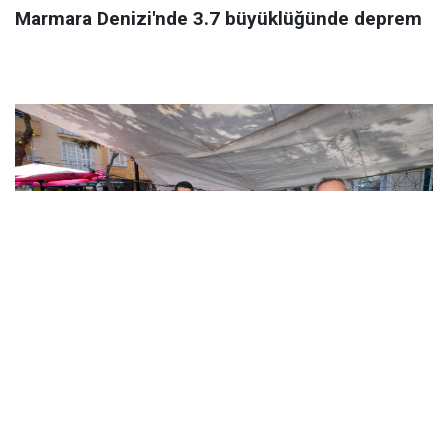
Marmara Denizi'nde 3.7 büyüklüğünde deprem
AVCILAR’DA 44 YILLIK SORUN ÇÖZÜLDÜ: PAZAR
PAZARI YENİ YERİNDE HİZMETE AÇILDI