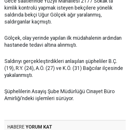
Gece saatlerinde Yüzyıl Mahallesi 2177 Sokak’ta
kimlik kontrolü yapmak isteyen bekçilere yönelik
saldırıda bekçi Uğur Gölçek ağır yaralanmış,
saldırganlar kaçmıştı.
Gölçek, olay yerinde yapılan ilk müdahalenin ardından
hastanede tedavi altına alınmıştı.
Saldırıyı gerçekleştirdikleri anlaşılan şüpheliler B.Ç.
(19), R.Y. (24), A.Ö. (27) ve K.Ö. (31) Bağcılar ilçesinde
yakalanmıştı.
Şüphelilerin Asayiş Şube Müdürlüğü Cinayet Büro
Amirliği’ndeki işlemleri sürüyor.
HABERE
YORUM KAT