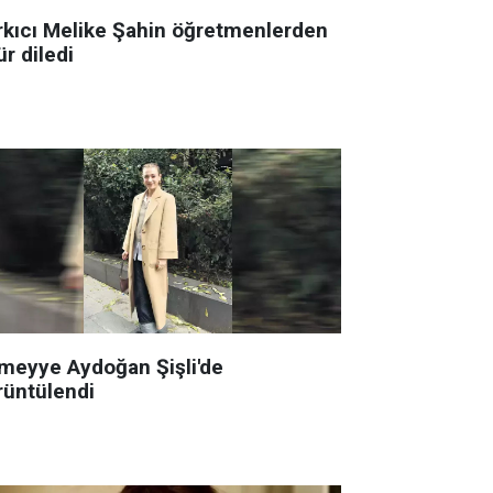
rkıcı Melike Şahin öğretmenlerden
r diledi
meyye Aydoğan Şişli'de
rüntülendi