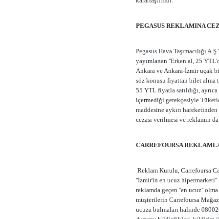
kararlaştırıldı.
PEGASUS REKLAMINA CE
Pegasus Hava Taşımacılığı A.Ş.'n
yayımlanan ''Erken al, 25 YTL'de
Ankara ve Ankara-İzmir uçak bil
söz konusu fiyattan bilet alma 
55 YTL fiyatla satıldığı, ayrıca
içermediği gerekçesiyle Tüketic
maddesine aykırı hareketinden 
cezası verilmesi ve reklamın da
CARREFOURSA REKLAMLA
Reklam Kurulu, Carrefoursa Carr
''İzmir'in en ucuz hipermarketi'
reklamda geçen ''en ucuz'' olm
müşterilerin Carrefoursa Mağaza
ucuza bulmaları halinde 08002