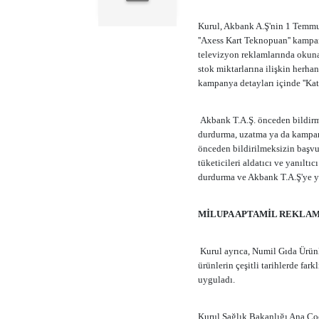
Kurul, Akbank A.Ş'nin 1 Temmuz 
''Axess Kart Teknopuan'' kampa
televizyon reklamlarında okunab
stok miktarlarına ilişkin herh
kampanya detayları içinde ''Kato
Akbank T.A.Ş. önceden bildirm
durdurma, uzatma ya da kampan
önceden bildirilmeksizin başvur
tüketicileri aldatıcı ve yanılt
durdurma ve Akbank T.A.Ş'ye ye 
MİLUPA APTAMİL REKLAM
Kurul ayrıca, Numil Gıda Ürünle
ürünlerin çeşitli tarihlerde far
uyguladı.
Kurul Sağlık Bakanlığı Ana Ço