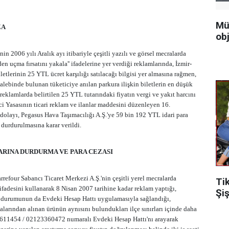
Mü
ZA
obj
in 2006 yılı Aralık ayı itibariyle çeşitli yazılı ve görsel mecralarda
n uçma fırsatını yakala'' ifadelerine yer verdiği reklamlarında, İzmir-
etlerinin 25 YTL ücret karşılığı satılacağı bilgisi yer almasına rağmen,
talebinde bulunan tüketiciye anılan parkura ilişkin biletlerin en düşük
 reklamlarda belirtilen 25 YTL tutarındaki fiyatın vergi ve yakıt harcını
i Yasasının ticari reklam ve ilanlar maddesini düzenleyen 16.
dolayı, Pegasus Hava Taşımacılığı A.Ş.'ye 59 bin 192 YTL idari para
 durdurulmasına karar verildi.
RINA DURDURMA VE PARA CEZASI
efour Sabancı Ticaret Merkezi A.Ş.'nin çeşitli yerel mecralarda
Ti
' ifadesini kullanarak 8 Nisan 2007 tarihine kadar reklam yaptığı,
Şiş
a durumunun da Evdeki Hesap Hattı uygulamasıyla sağlandığı,
larından alınan ürünün aynısını bulundukları ilçe sınırları içinde daha
611454 / 02123360472 numaralı Evdeki Hesap Hattı'nı arayarak