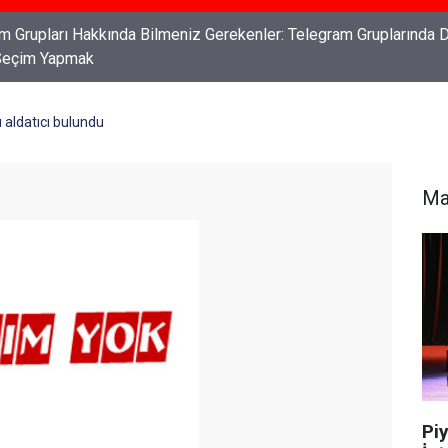
ları: Haklarınızı Bilmek ve Koruma Altına Almak
 aldatıcı bulundu
Ma
Piy