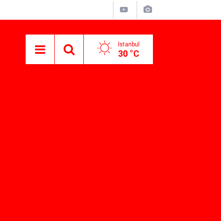
İstanbul
30 °C