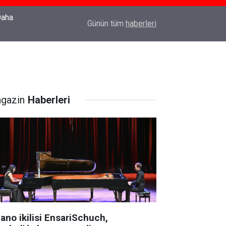
22:37
Özlem Drahyalı Kimdir, Nereli ve Kaç Yaşındadır
Günün tüm
haberleri
gazin
Haberleri
ano ikilisi EnsariSchuch,