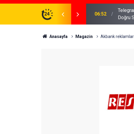
meniz Gerekenler: Telegram Gruplarında Daha
24
04:43
İş Dava
Anasayfa
Magazin
Akbank reklamları