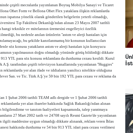
inde çeşitli mecralarda yayımlanan Boytaş Mobilya Sanayi ve Ticaret
ellona Ofset Form ve Bellona Ofset Flex yataklara ilişkin reklamlarda
nun ispatına yönelik olarak gönderilen belgelerin yeterli olmadığı,
niversitesi Tıp Fakültesi Dekanlığı'ndan alınan 23 Mayıs 2007 tarihli
 hangi teknikle ev mitelarının üremesini engelleyici özellik
ilmediği, bu nedenle anılan ürünlerin ''astım ve alerji hastaları için
anılamayacağı, bu şekilde kanıtlanmamış bir konunun kullanıcıları
edenle söz konusu yatakların astım ve alerji hastaları için koruyucu
klamının yapılmasının doğru olmadığı yönünde görüş bildirdiği dikkate
Ün
in 913 YTL para söz konusu reklamlara da durdurma cezası kesildi. Kurul
İst
k A.Ş. tarafından çeşitli televizyon kanallarında yayımlanan ''Huggies''
n reklamlarda yer alan ifade ve iddiaların yanıltıcı nitelikte olduğuna
lever San. ve Tic. Türk A.Ş.'ye 59 bin 192 YTL para cezası ve reklama da
lan 1 Şubat 2006 tarihli TEAM adlı dergide ve 1 Şubat 2006 tarihli
n reklamlarda yer alan ibareler hakkında Sağlık Bakanlığı'ndan alınan
n bilgilendirme ve tanıtım faaliyetleri kapsamında, talep yaratmaya
klamların 27 Mart 2002 tarih ve 24708 sayılı Resmi Gazete'de yayımlanan
n ilgili maddesine uygun olmadığı dikkate alınarak, reklam veren İhlas
tanesi hakkında durdurma ve 54 bin 913 YTL idari para cezası verilmesi