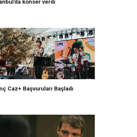
anbul'da konser verdi
nç Caz+ Başvuruları Başladı