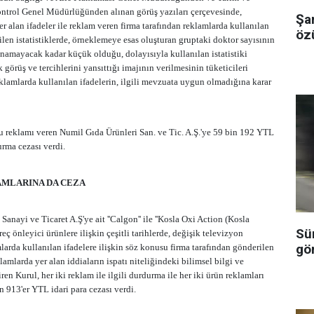
ntrol Genel Müdürlüğünden alınan görüş yazıları çerçevesinde,
Şa
 alan ifadeler ile reklam veren firma tarafından reklamlarda kullanılan
özü
ilen istatistiklerde, örneklemeye esas oluşturan gruptaki doktor sayısının
anamayacak kadar küçük olduğu, dolayısıyla kullanılan istatistiki
k görüş ve tercihlerini yansıttığı imajının verilmesinin tüketicileri
eklamlarda kullanılan ifadelerin, ilgili mevzuata uygun olmadığına karar
u reklamı veren Numil Gıda Ürünleri San. ve Tic. A.Ş.'ye 59 bin 192 YTL
urma cezası verdi.
AMLARINA DA CEZA
nayi ve Ticaret A.Ş'ye ait ''Calgon'' ile ''Kosla Oxi Action (Kosla
Sü
eç önleyici ürünlere ilişkin çeşitli tarihlerde, değişik televizyon
gö
arda kullanılan ifadelere ilişkin söz konusu firma tarafından gönderilen
amlarda yer alan iddiaların ispatı niteliğindeki bilimsel bilgi ve
en Kurul, her iki reklam ile ilgili durdurma ile her iki ürün reklamları
n 913'er YTL idari para cezası verdi.