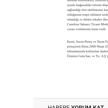
durumu bildirdikleri, bildirim 
içinde mağazadaki ürünün düşük 
sağlandığı ileri sürülmesine ka
olduğunun tespit edilmesi nede
olmadığı ve dürüst rekabet ilke
Carrefour Sabancı Ticaret Merk
cezası verilmesine karar verdi.
Kurul, Sezon Pirinç ve Tarım Ürü
pirinçlerin Ekim 2006-Nisan 20
reklamlarında kullanılan ifadel
Ürünleri Gıda San. ve Tic. A.Ş.
HABERE
YORUM KAT