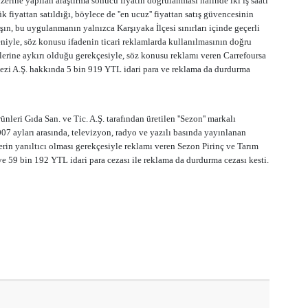
üzerine yapılan araştırma sonucu fiyatın doğrulanması halinde iki iş saati
fiyattan satıldığı, böylece de ''en ucuz'' fiyattan satış güvencesinin
rşın, bu uygulanmanın yalnızca Karşıyaka İlçesi sınırları içinde geçerli
niyle, söz konusu ifadenin ticari reklamlarda kullanılmasının doğru
lerine aykırı olduğu gerekçesiyle, söz konusu reklamı veren Carrefoursa
ezi A.Ş. hakkında 5 bin 919 YTL idari para ve reklama da durdurma
nleri Gıda San. ve Tic. A.Ş. tarafından üretilen ''Sezon'' markalı
07 ayları arasında, televizyon, radyo ve yazılı basında yayınlanan
erin yanıltıcı olması gerekçesiyle reklamı veren Sezon Pirinç ve Tarım
'ye 59 bin 192 YTL idari para cezası ile reklama da durdurma cezası kesti.