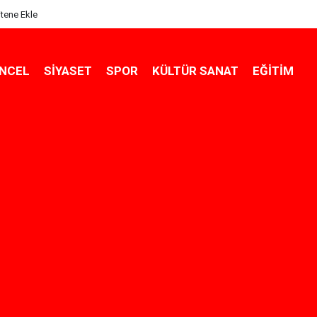
itene Ekle
NCEL
SIYASET
SPOR
KÜLTÜR SANAT
EĞITIM