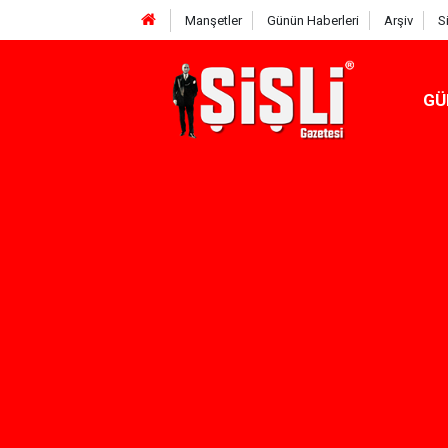
Manşetler
Günün Haberleri
Arşiv
S
GÜ