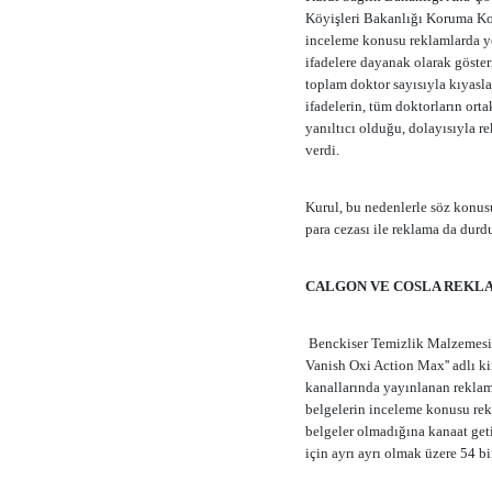
Köyişleri Bakanlığı Koruma Ko
inceleme konusu reklamlarda yer
ifadelere dayanak olarak göster
toplam doktor sayısıyla kıyasl
ifadelerin, tüm doktorların orta
yanıltıcı olduğu, dolayısıyla r
verdi.
Kurul, bu nedenlerle söz konus
para cezası ile reklama da durd
CALGON VE COSLA REKL
Benckiser Temizlik Malzemesi Sa
Vanish Oxi Action Max'' adlı kir
kanallarında yayınlanan reklaml
belgelerin inceleme konusu rekl
belgeler olmadığına kanaat getir
için ayrı ayrı olmak üzere 54 bi