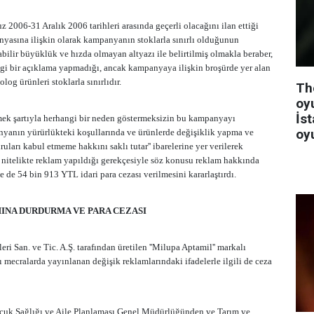
2006-31 Aralık 2006 tarihleri arasında geçerli olacağını ilan ettiği
nyasına ilişkin olarak kampanyanın stoklarla sınırlı olduğunun
ilir büyüklük ve hızda olmayan altyazı ile belirtilmiş olmakla beraber,
angi bir açıklama yapmadığı, ancak kampanyaya ilişkin broşürde yer alan
log ürünleri stoklarla sınırlıdır.
Th
oy
İst
ek şartıyla herhangi bir neden göstermeksizin bu kampanyayı
oy
yanın yürürlükteki koşullarında ve ürünlerde değişiklik yapma ve
uları kabul etmeme hakkını saklı tutar'' ibarelerine yer verilerek
ıcı nitelikte reklam yapıldığı gerekçesiyle söz konusu reklam hakkında
de 54 bin 913 YTL idari para cezası verilmesini kararlaştırdı.
INA DURDURMA VE PARA CEZASI
ri San. ve Tic. A.Ş. tarafından üretilen ''Milupa Aptamil'' markalı
klı mecralarda yayınlanan değişik reklamlarındaki ifadelerle ilgili de ceza
cuk Sağlığı ve Aile Planlaması Genel Müdürlüğünden ve Tarım ve