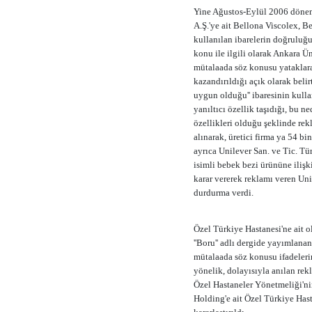
Yine Ağustos-Eylül 2006 dönem
A.Ş.'ye ait Bellona Viscolex, B
kullanılan ibarelerin doğruluğu
konu ile ilgili olarak Ankara Ü
mütalaada söz konusu yataklara
kazandırıldığı açık olarak belirt
uygun olduğu'' ibaresinin kull
yanıltıcı özellik taşıdığı, bu n
özellikleri olduğu şeklinde re
alınarak, üretici firma ya 54 b
ayrıca Unilever San. ve Tic. Tür
isimli bebek bezi ürününe ilişki
karar vererek reklamı veren Uni
durdurma verdi.
Özel Türkiye Hastanesi'ne ait o
''Boru'' adlı dergide yayımlana
mütalaada söz konusu ifadeleri
yönelik, dolayısıyla anılan re
Özel Hastaneler Yönetmeliği'ni
Holding'e ait Özel Türkiye Has