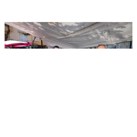
AVCILAR’DA 44 YILLIK SORUN ÇÖZÜLDÜ: PAZAR
PAZARI YENİ YERİNDE HİZMETE AÇILDI