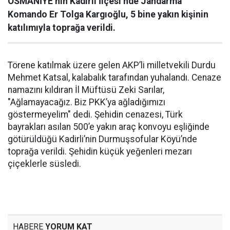
OSMANİYE’nin Kadirli İlçesi’nde Jandarma
Komando Er Tolga Kargıoğlu, 5 bine yakın kişinin
katılımıyla toprağa verildi.
Törene katılmak üzere gelen AKP’li milletvekili Durdu
Mehmet Katsal, kalabalık tarafından yuhalandı. Cenaze
namazını kıldıran İl Müftüsü Zeki Sarılar,
"Ağlamayacağız. Biz PKK’ya ağladığımızı
göstermeyelim" dedi. Şehidin cenazesi, Türk
bayrakları asılan 500’e yakın araç konvoyu eşliğinde
götürüldüğü Kadirli’nin Durmuşsofular Köyü’nde
toprağa verildi. Şehidin küçük yeğenleri mezarı
çiçeklerle süsledi.
HABERE
YORUM KAT