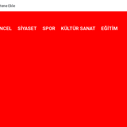
itene Ekle
NCEL
SIYASET
SPOR
KÜLTÜR SANAT
EĞITIM