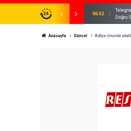
meniz Gerekenler: Telegram Gruplarında Daha
24
04:43
İş Dava
Anasayfa
Güncel
Adliye önünde silah