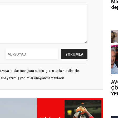
Ma
de
veya imalar, inançlara saldırı içeren, imla kuralları ile
flerle yazılmış yorumlar onaylanmamaktadır.
AV
ÇÖ
YE