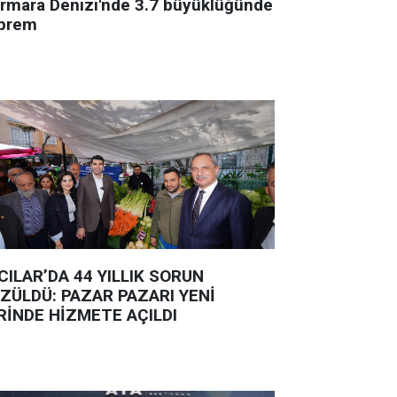
rmara Denizi'nde 3.7 büyüklüğünde
prem
CILAR’DA 44 YILLIK SORUN
ZÜLDÜ: PAZAR PAZARI YENİ
RİNDE HİZMETE AÇILDI