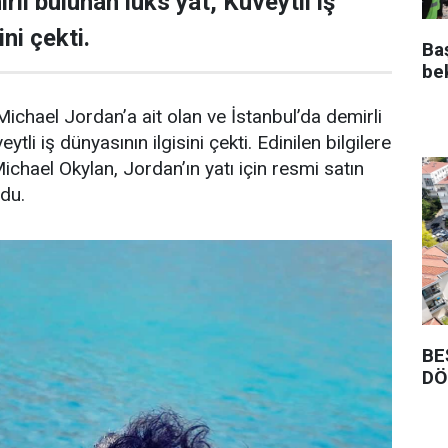
rli bulunan lüks yat, Kuveytli iş
ni çekti.
Ba
be
ichael Jordan’a ait olan ve İstanbul’da demirli
ytli iş dünyasının ilgisini çekti. Edinilen bilgilere
Michael Okylan, Jordan’ın yatı için resmi satın
ndu.
BE
DÖ