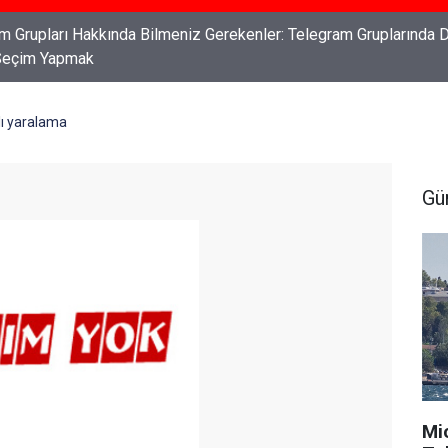
ları: Haklarınızı Bilmek ve Koruma Altına Almak
lı yaralama
Gü
Mi