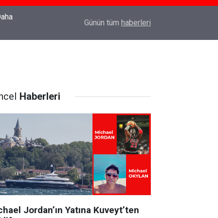
22:37
Özlem Drahyalı Kimdir, Nereli ve Kaç Yaşındadır
Günün tüm
haberleri
ncel
Haberleri
chael Jordan’ın Yatına Kuveyt’ten