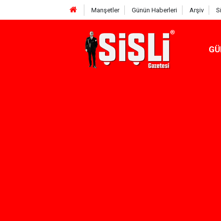
Manşetler
Günün Haberleri
Arşiv
S
GÜ