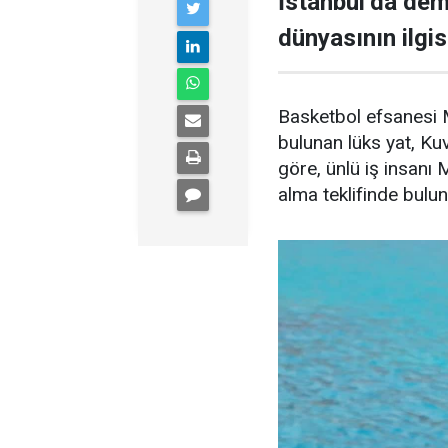
İstanbul’da demi
dünyasının ilgisi
Basketbol efsanesi M
bulunan lüks yat, Kuve
göre, ünlü iş insanı 
alma teklifinde bulu