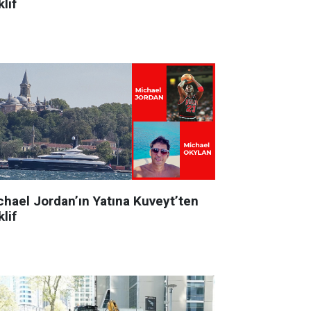
lif
chael Jordan’ın Yatına Kuveyt’ten
lif