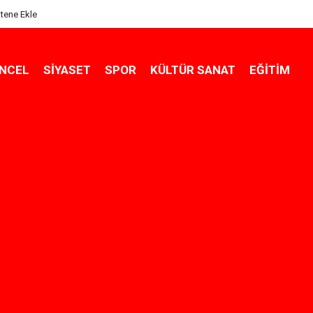
itene Ekle
NCEL
SIYASET
SPOR
KÜLTÜR SANAT
EĞITIM