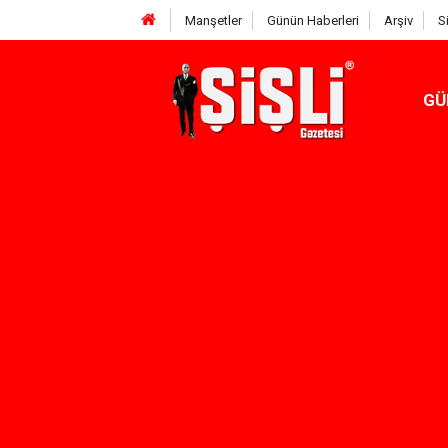
Manşetler
Günün Haberleri
Arşiv
S
GÜ