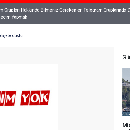
ları: Haklarınızı Bilmek ve Koruma Altına Almak
hşete düştü
Gü
Mi