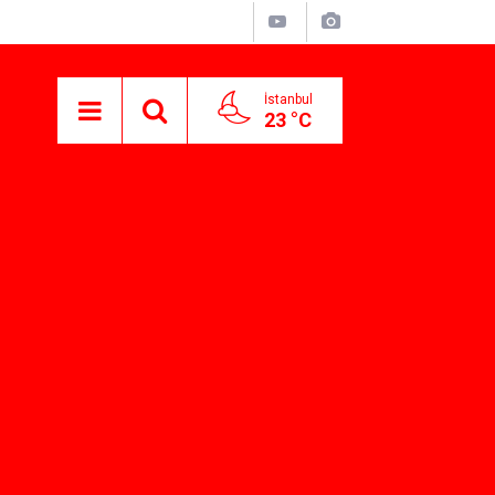
İstanbul
23 °C