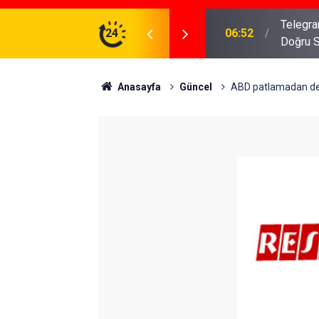
meniz Gerekenler: Telegram Gruplarında Daha
24
04:43
İş Dava
Anasayfa
Güncel
ABD patlamadan de