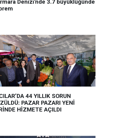
rmara Denizi'nde 3.7 büyüklüğünde
prem
CILAR’DA 44 YILLIK SORUN
ZÜLDÜ: PAZAR PAZARI YENİ
RİNDE HİZMETE AÇILDI