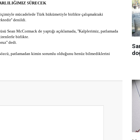
ARLILIĞIMIZ SÜRECEK
 biçimiyle mücadelede Türk hükümetiyle birlikte çalışmaktaki
tedir'' denildi.
cüsü Sean McCormack de yaptığı açıklamada, ''Kalplerimiz, patlamada
irenlerle birlikte.
oruz'' dedi.
Sa
doğ
sözcü, patlamadan kimin sorumlu olduğunu henüz bilmediklerini