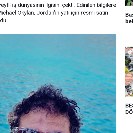
ytli iş dünyasının ilgisini çekti. Edinilen bilgilere
Michael Okylan, Jordan’ın yatı için resmi satın
Ba
ndu.
be
BE
DÖ