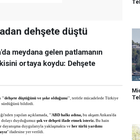
Tek
adan dehşete düştü
'da meydana gelen patlamanın
pkisini ortaya koydu: Dehşete
Mi
Tek
n
''dehşete düştüğünü ve şoke olduğunu''
, terörle mücadelede Türkiye
n sürdüğünü bildirdi.
ği'nden yapılan açıklamada,
''ABD halkı adına,
bu akşam Ankara'da
an dolayı duyduğumuz
şok ve dehşeti ifade etmek isteriz.
Bu hain
ve dayanışma duygularıyla yaklaşmakta ve
her türlü yardımı
ayız
'' ifadesine yer verildi.