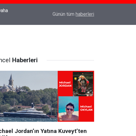
22:37
Özlem Drahyalı Kimdir, Nereli ve Kaç Yaşındadır
Günün tüm
haberleri
ncel
Haberleri
chael Jordan’ın Yatına Kuveyt’ten