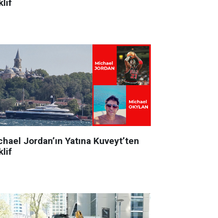
lif
chael Jordan’ın Yatına Kuveyt’ten
lif