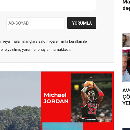
Ma
de
veya imalar, inançlara saldırı içeren, imla kuralları ile
flerle yazılmış yorumlar onaylanmamaktadır.
AV
ÇÖ
YE