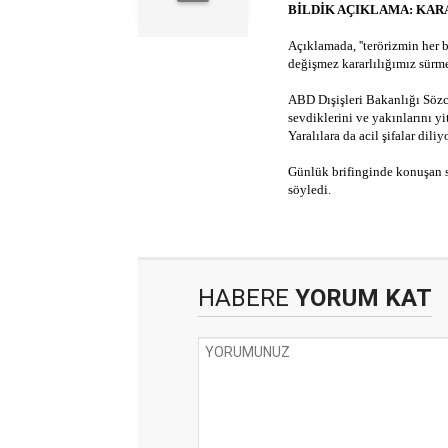
BİLDİK AÇIKLAMA: KAR
Açıklamada, ''terörizmin her
değişmez kararlılığımız sürmek
ABD Dışişleri Bakanlığı Söz
sevdiklerini ve yakınlarını yit
Yaralılara da acil şifalar diliy
Günlük brifinginde konuşan 
söyledi.
HABERE
YORUM KAT