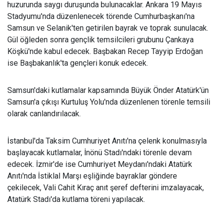
huzurunda saygı duruşunda bulunacaklar. Ankara 19 Mayıs
Stadyumu'nda düzenlenecek törende Cumhurbaşkanı'na
Samsun ve Selanik'ten getirilen bayrak ve toprak sunulacak.
Gül öğleden sonra gençlik temsilcileri grubunu Çankaya
Köşkü'nde kabul edecek. Başbakan Recep Tayyip Erdoğan
ise Başbakanlık'ta gençleri konuk edecek.
Samsun'daki kutlamalar kapsamında Büyük Önder Atatürk'ün
Samsun'a çıkışı Kurtuluş Yolu'nda düzenlenen törenle temsili
olarak canlandırılacak.
İstanbul'da Taksim Cumhuriyet Anıtı'na çelenk konulmasıyla
başlayacak kutlamalar, İnönü Stadı'ndaki törenle devam
edecek. İzmir'de ise Cumhuriyet Meydanı'ndaki Atatürk
Anıtı'nda İstiklal Marşı eşliğinde bayraklar göndere
çekilecek, Vali Cahit Kıraç anıt şeref defterini imzalayacak,
Atatürk Stadı'da kutlama töreni yapılacak.