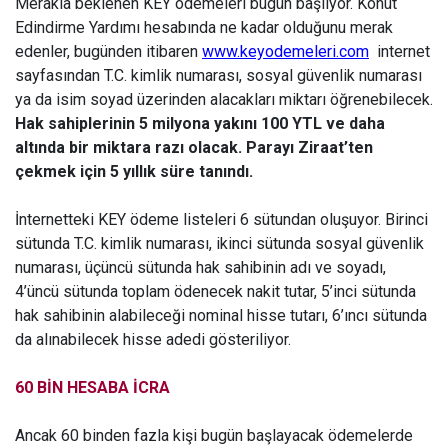
Merakla beklenen KEY ödemeleri bugün başlıyor. Konut
Edindirme Yardımı hesabında ne kadar olduğunu merak
edenler, bugünden itibaren
www.keyodemeleri.com
internet
sayfasından T.C. kimlik numarası, sosyal güvenlik numarası
ya da isim soyad üzerinden alacakları miktarı öğrenebilecek.
Hak sahiplerinin 5 milyona yakını 100 YTL ve daha
altında bir miktara razı olacak. Parayı Ziraat’ten
çekmek için 5 yıllık süre tanındı.
İnternetteki KEY ödeme listeleri 6 sütundan oluşuyor. Birinci
sütunda T.C. kimlik numarası, ikinci sütunda sosyal güvenlik
numarası, üçüncü sütunda hak sahibinin adı ve soyadı,
4’üncü sütunda toplam ödenecek nakit tutar, 5’inci sütunda
hak sahibinin alabileceği nominal hisse tutarı, 6’ıncı sütunda
da alınabilecek hisse adedi gösteriliyor.
60 BİN HESABA İCRA
Ancak 60 binden fazla kişi bugün başlayacak ödemelerde