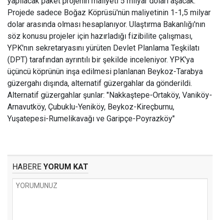
yapılacak paket projenin maliyeti 5 milyar doları aşacak.
Projede sadece Boğaz Köprüsü'nün maliyetinin 1-1,5 milyar
dolar arasında olması hesaplanıyor. Ulaştırma Bakanlığı'nın
söz konusu projeler için hazırladığı fizibilite çalışması,
YPK'nın sekretaryasını yürüten Devlet Planlama Teşkilatı
(DPT) tarafından ayrıntılı bir şekilde inceleniyor. YPK'ya
üçüncü köprünün inşa edilmesi planlanan Beykoz-Tarabya
güzergahı dışında, alternatif güzergahlar da gönderildi.
Alternatif güzergahlar şunlar: "Nakkaştepe-Ortaköy, Vaniköy-
Arnavutköy, Çubuklu-Yeniköy, Beykoz-Kireçburnu,
Yuşatepesi-Rumelikavağı ve Garipçe-Poyrazköy"
HABERE
YORUM KAT