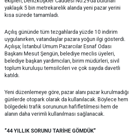
ekipleri, Denizköşkler Caddesi No:29’da bulunan
yaklaşık 5 bin metrekarelik alanda yeni pazar yerini
kısa sürede tamamladı.
Açılış gününde tüm tezgahlarda yüzde 10 indirim
uygulanırken, vatandaşlar pazara yoğun ilgi gösterdi.
Açılışa; İstanbul Umum Pazarcılar Esnaf Odası
Başkanı Mesut Şengün, belediye meclis üyeleri,
belediye başkan yardımcıları, birim müdürleri, sivil
toplum kuruluşu temsilcileri ve çok sayıda davetli
katıldı.
Yeni düzenlemeye göre, pazar alanı pazar kurulmadığı
günlerde otopark olarak da kullanılacak. Böylece hem
bölgedeki trafik sorununun hafifletilmesi hem de
alanın daha verimli kullanılması sağlanacak.
“44 YILLIK SORUNU TARİHE GÖMDÜK”