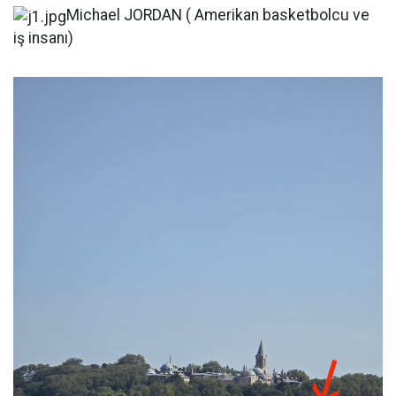
Michael JORDAN ( Amerikan basketbolcu ve
iş insanı)