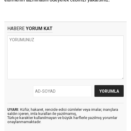
HABERE
YORUM KAT
UYARI:
Küfür, hakaret, rencide edici cümleler veya imalar, inançlara
saldırı içeren, imla kuralları ile yazılmamış,
Türkçe karakter kullanılmayan ve büyük harflerle yazılmış yorumlar
onaylanmamaktadır.