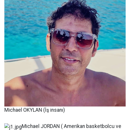
Michael OKYLAN (İş insanı)
Michael JORDAN ( Amerikan basketbolcu ve