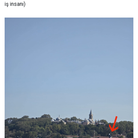
iş insanı)