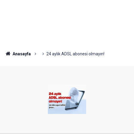
Anasayfa
24 aylık ADSL abonesi olmayın!