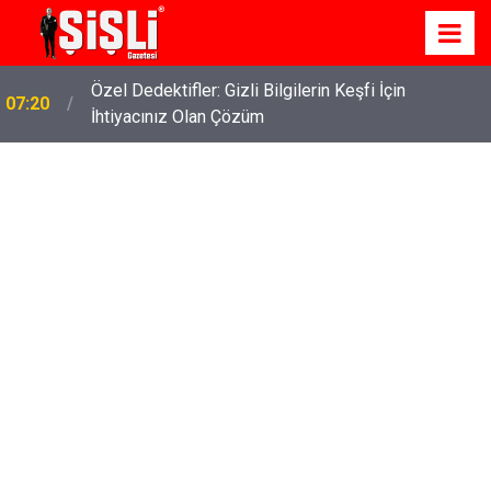
Özel Dedektifler: Gizli Bilgilerin Keşfi İçin
07:20
İhtiyacınız Olan Çözüm
İskele'de Kiralık Daire Seçenekleriyle Konforlu Bir
07:15
Yaşam