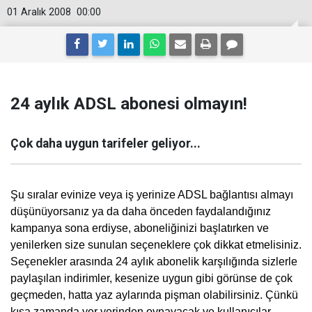
01 Aralık 2008
00:00
24 aylık ADSL abonesi olmayın!
Çok daha uygun tarifeler geliyor...
Şu sıralar evinize veya iş yerinize ADSL bağlantısı almayı
düşünüyorsanız ya da daha önceden faydalandığınız
kampanya sona erdiyse, aboneliğinizi başlatırken ve
yenilerken size sunulan seçeneklere çok dikkat etmelisiniz.
Seçenekler arasında 24 aylık abonelik karşılığında sizlerle
paylaşılan indirimler, kesenize uygun gibi görünse de çok
geçmeden, hatta yaz aylarında pişman olabilirsiniz. Çünkü
kısa zamanda yer yerinden oynayacak ve kullanıcılar