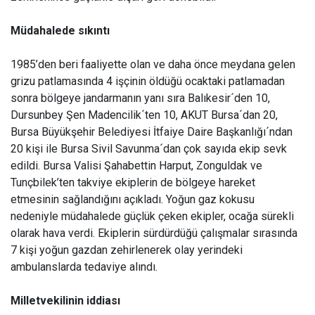
Müdahalede sıkıntı
1985’den beri faaliyette olan ve daha önce meydana gelen
grizu patlamasında 4 işçinin öldüğü ocaktaki patlamadan
sonra bölgeye jandarmanın yanı sıra Balıkesir´den 10,
Dursunbey Şen Madencilik´ten 10, AKUT Bursa´dan 20,
Bursa Büyükşehir Belediyesi İtfaiye Daire Başkanlığı´ndan
20 kişi ile Bursa Sivil Savunma´dan çok sayıda ekip sevk
edildi. Bursa Valisi Şahabettin Harput, Zonguldak ve
Tunçbilek’ten takviye ekiplerin de bölgeye hareket
etmesinin sağlandığını açıkladı. Yoğun gaz kokusu
nedeniyle müdahalede güçlük çeken ekipler, ocağa sürekli
olarak hava verdi. Ekiplerin sürdürdüğü çalışmalar sırasında
7 kişi yoğun gazdan zehirlenerek olay yerindeki
ambulanslarda tedaviye alındı.
Milletvekilinin iddiası