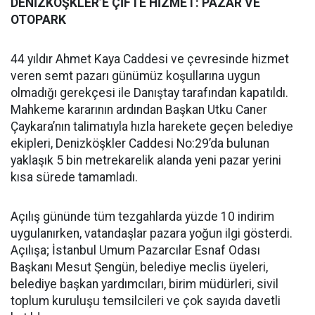
DENİZKÖŞKLER’E ÇİFTE HİZMET: PAZAR VE
OTOPARK
44 yıldır Ahmet Kaya Caddesi ve çevresinde hizmet
veren semt pazarı günümüz koşullarına uygun
olmadığı gerekçesi ile Danıştay tarafından kapatıldı.
Mahkeme kararının ardından Başkan Utku Caner
Çaykara’nın talimatıyla hızla harekete geçen belediye
ekipleri, Denizköşkler Caddesi No:29’da bulunan
yaklaşık 5 bin metrekarelik alanda yeni pazar yerini
kısa sürede tamamladı.
Açılış gününde tüm tezgahlarda yüzde 10 indirim
uygulanırken, vatandaşlar pazara yoğun ilgi gösterdi.
Açılışa; İstanbul Umum Pazarcılar Esnaf Odası
Başkanı Mesut Şengün, belediye meclis üyeleri,
belediye başkan yardımcıları, birim müdürleri, sivil
toplum kuruluşu temsilcileri ve çok sayıda davetli