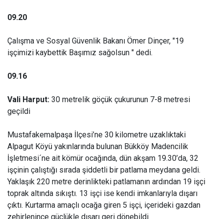
09.20
Çalışma ve Sosyal Güvenlik Bakanı Ömer Dinçer, "19
işçimizi kaybettik Başımız sağolsun " dedi.
09.16
Vali Harput:
30 metrelik göçük çukurunun 7-8 metresi
geçildi
Mustafakemalpaşa İlçesi’ne 30 kilometre uzaklıktaki
Alpagut Köyü yakınlarında bulunan Bükköy Madencilik
İşletmesi´ne ait kömür ocağında, dün akşam 19.30’da, 32
işçinin çalıştığı sırada şiddetli bir patlama meydana geldi.
Yaklaşık 220 metre derinlikteki patlamanın ardından 19 işçi
toprak altında sıkıştı. 13 işçi ise kendi imkanlarıyla dışarı
çıktı. Kurtarma amaçlı ocağa giren 5 işçi, içerideki gazdan
zehirlenince güçlükle dışarı geri dönebildi.