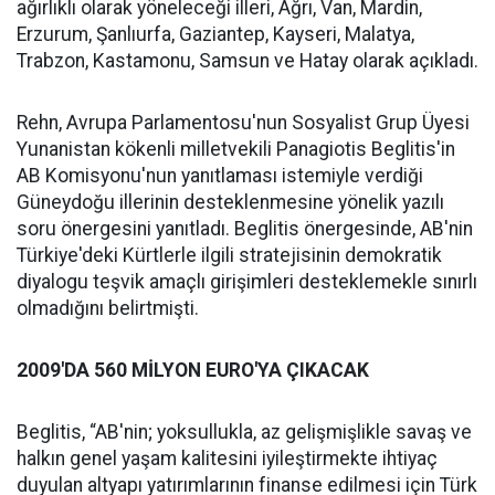
ağırlıklı olarak yöneleceği illeri, Ağrı, Van, Mardin,
Erzurum, Şanlıurfa, Gaziantep, Kayseri, Malatya,
Trabzon, Kastamonu, Samsun ve Hatay olarak açıkladı.
Rehn, Avrupa Parlamentosu'nun Sosyalist Grup Üyesi
Yunanistan kökenli milletvekili Panagiotis Beglitis'in
AB Komisyonu'nun yanıtlaması istemiyle verdiği
Güneydoğu illerinin desteklenmesine yönelik yazılı
soru önergesini yanıtladı. Beglitis önergesinde, AB'nin
Türkiye'deki Kürtlerle ilgili stratejisinin demokratik
diyalogu teşvik amaçlı girişimleri desteklemekle sınırlı
olmadığını belirtmişti.
2009'DA 560 MİLYON EURO'YA ÇIKACAK
Beglitis, “AB'nin; yoksullukla, az gelişmişlikle savaş ve
halkın genel yaşam kalitesini iyileştirmekte ihtiyaç
duyulan altyapı yatırımlarının finanse edilmesi için Türk