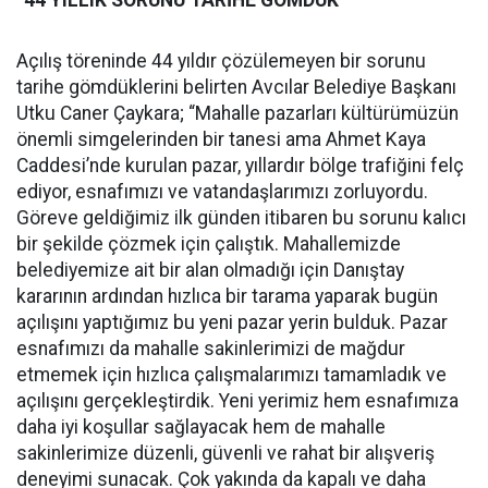
“44 YILLIK SORUNU TARİHE GÖMDÜK”
Açılış töreninde 44 yıldır çözülemeyen bir sorunu
tarihe gömdüklerini belirten Avcılar Belediye Başkanı
Utku Caner Çaykara; “Mahalle pazarları kültürümüzün
önemli simgelerinden bir tanesi ama Ahmet Kaya
Caddesi’nde kurulan pazar, yıllardır bölge trafiğini felç
ediyor, esnafımızı ve vatandaşlarımızı zorluyordu.
Göreve geldiğimiz ilk günden itibaren bu sorunu kalıcı
bir şekilde çözmek için çalıştık. Mahallemizde
belediyemize ait bir alan olmadığı için Danıştay
kararının ardından hızlıca bir tarama yaparak bugün
açılışını yaptığımız bu yeni pazar yerin bulduk. Pazar
esnafımızı da mahalle sakinlerimizi de mağdur
etmemek için hızlıca çalışmalarımızı tamamladık ve
açılışını gerçekleştirdik. Yeni yerimiz hem esnafımıza
daha iyi koşullar sağlayacak hem de mahalle
sakinlerimize düzenli, güvenli ve rahat bir alışveriş
deneyimi sunacak. Çok yakında da kapalı ve daha