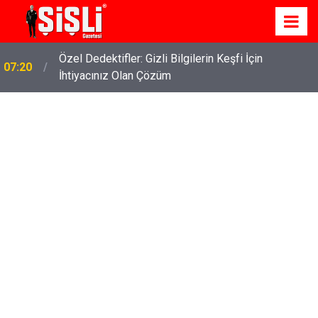
İskele'de Kiralık Daire Seçenekleriyle Konforlu Bir
07:15
Yaşam