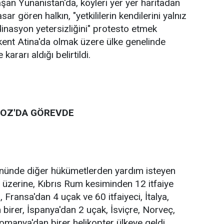
aşan Yunanistan'da, köyleri yer yer haritadan
ar gören halkın, "yetkililerin kendilerini yalnız
inasyon yetersizliğini" protesto etmek
ent Atina'da olmak üzere ülke genelinde
ararı aldığı belirtildi.
BOZ'DA GÖREVDE
gününde diğer hükümetlerden yardım isteyen
ı üzerine, Kıbrıs Rum kesiminden 12 itfaiye
i, Fransa'dan 4 uçak ve 60 itfaiyeci, İtalya,
 birer, İspanya'dan 2 uçak, İsviçre, Norveç,
omanya'dan birer helikopter ülkeye geldi.