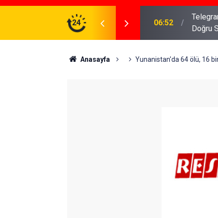
meniz Gerekenler: Telegram Gruplarında Daha
24
04:43
İş Dava
Anasayfa
Yunanistan'da 64 ölü, 16 bi