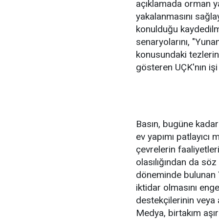
açıklamada orman ya
yakalanmasını sağlay
konulduğu kaydedilmi
senaryolarını, "Yuna
konusundaki tezleri
gösteren UÇK'nın işi 
Basın, bugüne kadar 
ev yapımı patlayıcı m
çevrelerin faaliyetle
olasılığından da söz 
döneminde bulunan Y
iktidar olmasını eng
destekçilerinin veya 
Medya, birtakım aşırı