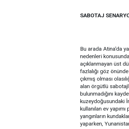
SABOTAJ SENARY
Bu arada Atina'da ya
nedenleri konusunda
açıklanmayan üst düze
fazlalığı göz önünde
çıkmış olması olasılı
alan örgütlü sabotaj
bulunmadığını kaydett
kuzeydoğusundaki İ
kullanılan ev yapımı
yangınların kundakl
yaparken, Yunanista