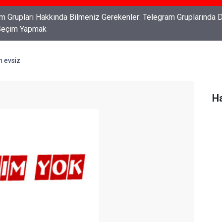
ları: Haklarınızı Bilmek ve Koruma Altına Almak
n evsiz
Ha