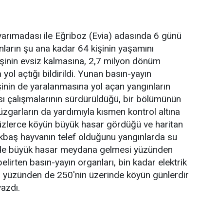
arımadası ile Eğriboz (Evia) adasında 6 günü
nların şu ana kadar 64 kişinin yaşamını
kişinin evsiz kalmasına, 2,7 milyon dönüm
 yol açtığı bildirildi. Yunan basın-yayın
işinin de yaralanmasına yol açan yangınların
ası çalışmalarının sürdürüldüğü, bir bölümünün
 rüzgarların da yardımıyla kısmen kontrol altına
 Yüzlerce köyün büyük hasar gördüğü ve haritan
çükbaş hayvanın telef olduğunu yangınlarda su
nde büyük hasar meydana gelmesi yüzünden
belirten basın-yayın organları, bin kadar elektrik
ı yüzünden de 250'nin üzerinde köyün günlerdir
yazdı.