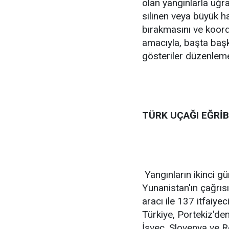
olan yangınlarla uğr
silinen veya büyük has
bırakmasını ve koord
amacıyla, başta başk
gösteriler düzenleme k
TÜRK UÇAĞI EĞRİ
Yangınların ikinci 
Yunanistan'ın çağrıs
aracı ile 137 itfaiyec
Türkiye, Portekiz'den
İsveç, Slovenya ve R