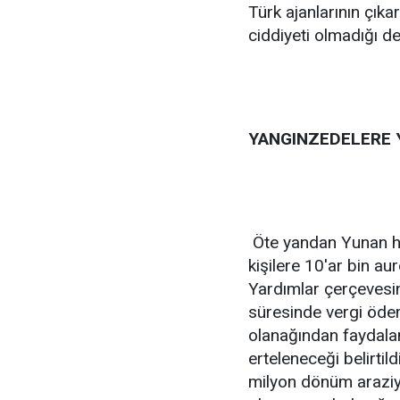
Türk ajanlarının çıka
ciddiyeti olmadığı d
YANGINZEDELERE 
Öte yandan Yunan hü
kişilere 10'ar bin au
Yardımlar çerçevesin
süresinde vergi ödem
olanağından faydalan
erteleneceği belirti
milyon dönüm araziyi