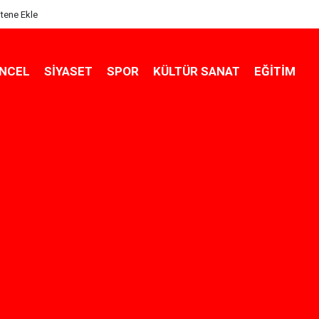
itene Ekle
NCEL
SIYASET
SPOR
KÜLTÜR SANAT
EĞITIM