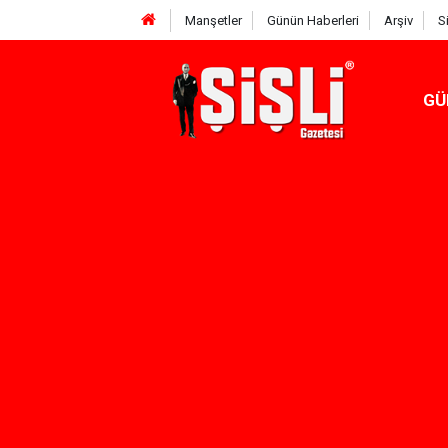
Manşetler
Günün Haberleri
Arşiv
S
GÜ