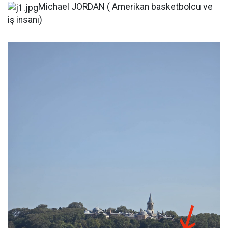
Michael JORDAN ( Amerikan basketbolcu ve
iş insanı)