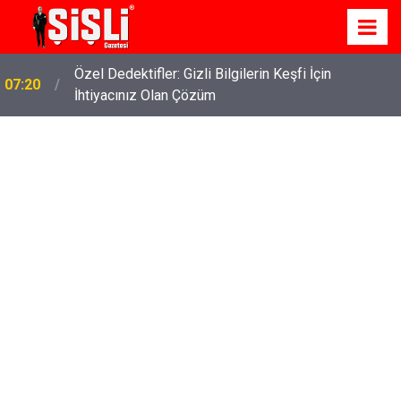
Özel Dedektifler: Gizli Bilgilerin Keşfi İçin
07:20
İhtiyacınız Olan Çözüm
İskele'de Kiralık Daire Seçenekleriyle Konforlu Bir
07:15
Yaşam