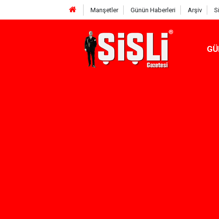
Manşetler
Günün Haberleri
Arşiv
S
GÜ