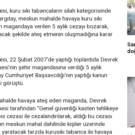
si, kuru sıkı tabancaların silah kategorisinde
 Yargıtay, meskun mahalde havaya kuru sıkı
n magandaya verilen 5 aylık cezayı bozarak,
acak şekilde ateş etmenin oluşmadığına karar
Sa
doğ
esi, 22 Şubat 2007’de yaptığı toplantıda Devrek
si’nin şehir magandasına verdiği 5 aylık
ay Cumhuriyet Başsavcılığı’nın yaptığı kanun
i görüştü.
ahalde havaya ateş eden maganda, Devrek
si tarafından “Genel güvenliği kasten tehlikeye
 cezası ile cezalandırılarak, aldığı bu cezası
n meskun mahal dahilinde kişiler üzerinde
k yaratacak tarzda kurusıkı tabanca ile havaya