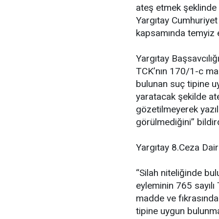
ateş etmek şeklinde 
Yargıtay Cumhuriyet
kapsamında temyiz e
Yargıtay Başsavcılığ
TCK’nın 170/1-c mad
bulunan suç tipine 
yaratacak şekilde a
gözetilmeyerek yazıl
görülmediğini” bildird
Yargıtay 8.Ceza Dair
“Silah niteliğinde b
eyleminin 765 sayılı
madde ve fıkrasında 
tipine uygun bulunma