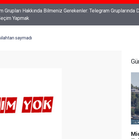
ları: Haklarınızı Bilmek ve Koruma Altına Almak
 silahtan saymadı
Gü
Mi