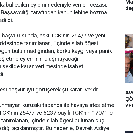
Ma
kabul edilen eylemi nedeniyle verilen cezası,
de
 Başsavcılığı tarafından kanun lehine bozma
dildi.
ı başvurusunda, eski TCK’nın 264/7 ve yeni
desinde tanımlanan, “içinde silah öğesi
uygun bulunmadığından, korku kaygı veya panik
teş etme eyleminin oluşmayacağı
ı şekilde karar verilmesinde isabet
i.
esi başvuruyu görüşerek şu kararı verdi:
AV
ÇÖ
ulunmayan kurusıkı tabanca ile havaya ateş etme
YE
 TCK’nın 264/7 ve 5237 sayılı TCK’nın 170/1-c
tanımlanan, içinde silah ögesi bulunan suç
dığı açıklanmıştır. Bu nedenle, Devrek Asliye