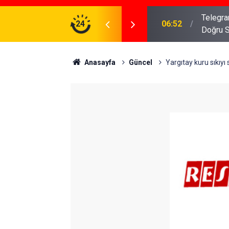
meniz Gerekenler: Telegram Gruplarında Daha
24
04:43
İş Dava
Anasayfa
Güncel
Yargıtay kuru sıkıyı