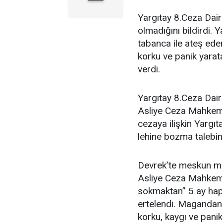
Yargıtay 8.Ceza Daire
olmadığını bildirdi.
tabanca ile ateş ede
korku ve panik yarat
verdi.
Yargıtay 8.Ceza Dair
Asliye Ceza Mahkeme
cezaya ilişkin Yargıt
lehine bozma talebin
Devrek’te meskun m
Asliye Ceza Mahkeme
sokmaktan” 5 ay hapis
ertelendi. Magandanı
korku, kaygı ve pani