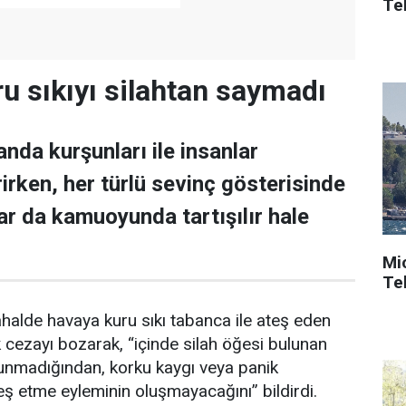
Tek
ru sıkıyı silahtan saymadı
nda kurşunları ile insanlar
rirken, her türlü sevinç gösterisinde
lar da kamuoyunda tartışılır hale
Mi
Tek
alde havaya kuru sıkı tabanca ile ateş eden
k cezayı bozarak, “içinde silah öğesi bulunan
lunmadığından, korku kaygı veya panik
eş etme eyleminin oluşmayacağını” bildirdi.