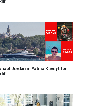
lif
chael Jordan’ın Yatına Kuveyt’ten
lif