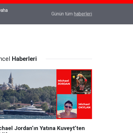
22:37
Özlem Drahyalı Kimdir, Nereli ve Kaç Yaşındadır
Günün tüm
haberleri
ncel
Haberleri
chael Jordan’ın Yatına Kuveyt’ten