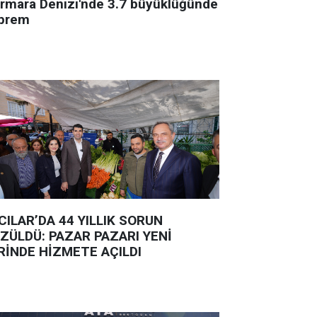
rmara Denizi'nde 3.7 büyüklüğünde
prem
CILAR’DA 44 YILLIK SORUN
ZÜLDÜ: PAZAR PAZARI YENİ
RİNDE HİZMETE AÇILDI