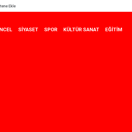
itene Ekle
NCEL
SIYASET
SPOR
KÜLTÜR SANAT
EĞITIM