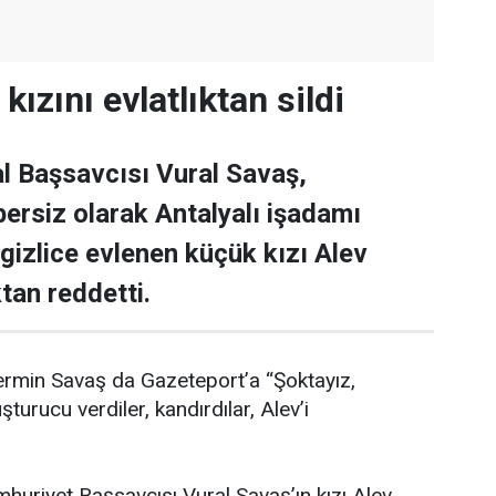
kızını evlatlıktan sildi
l Başsavcısı Vural Savaş,
ersiz olarak Antalyalı işadamı
 gizlice evlenen küçük kızı Alev
ktan reddetti.
ermin Savaş da Gazeteport’a “Şoktayız,
şturucu verdiler, kandırdılar, Alev’i
huriyet Başsavcısı Vural Savaş’ın kızı Alev