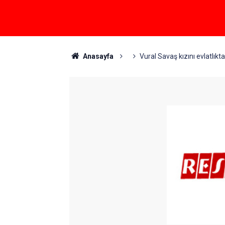
Anasayfa
Vural Savaş kızını evlatlıkta