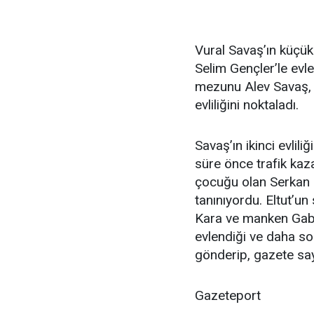
Vural Savaş’ın küçük
Selim Gençler’le evl
mezunu Alev Savaş, ş
evliliğini noktaladı.
Savaş’ın ikinci evlili
süre önce trafik kaza
çocuğu olan Serkan El
tanınıyordu. Eltut’un
Kara ve manken Gabi
evlendiği ve daha son
gönderip, gazete say
Gazeteport