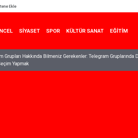
itene Ekle
NCEL
SIYASET
SPOR
KÜLTÜR SANAT
EĞITIM
m Grupları Hakkında Bilmeniz Gerekenler: Telegram Gruplarında 
Seçim Yapmak
ları: Haklarınızı Bilmek ve Koruma Altına Almak