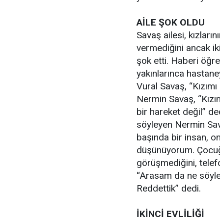
AİLE ŞOK OLDU
Savaş ailesi, kızların
vermediğini ancak iki
şok etti. Haberi öğr
yakınlarınca hastane
Vural Savaş, “Kızımı
Nermin Savaş, “Kızım
bir hareket değil” de
söyleyen Nermin Sava
başında bir insan, on
düşünüyorum. Çocuğu
görüşmediğini, tele
“Arasam da ne söyle
Reddettik” dedi.
İKİNCİ EVLİLİĞİ