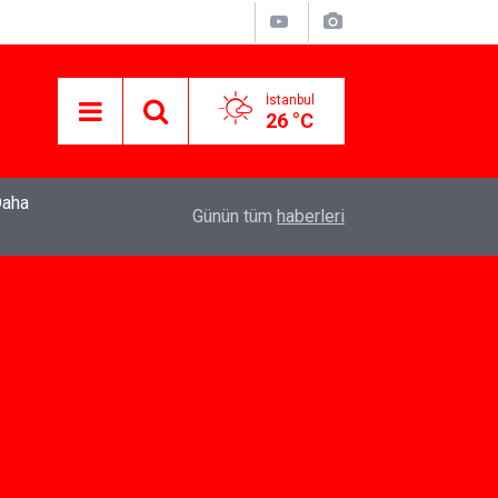
İstanbul
26 °C
Daha
22:37
Özlem Drahyalı Kimdir, Nereli ve Kaç Yaşındadır
Günün tüm
haberleri