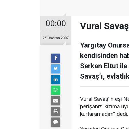
00:00
Vural Savaş 
25 Haziran 2007
Yargıtay Onursa
kendisinden hab
Serkan Eltut ile
Savaş’ı, evlatlı
Vural Savaş’ın eşi N
perişanız. kızıma uyu
kurtaramadım” dedi.
Yargıtay Onursal Cum