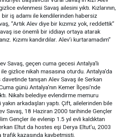
izlice evlenmesi Savaş ailesini yıktı. Kızlarının,
’’ bir iş adamı ile kendilerinden habersiz
aş, “Artık Alev diye bir kızımız yok, reddettik’’
vaş ise önemli bir iddiayı ortaya atarak
nız. Kızımı kandırdılar. Alev’i kurtaramadım’’
Alev Savaş, geçen cuma gecesi Antalya’lı
 ile gizlice nikah masasına oturdu. Antalya'da
ş davetinde tanışan Alev Savaş ile Serkan
 Cuma günü Antalya'nın Kemer İlçesi'nde
çıktı. Nikahı belediye evlendirme memuru
i yakın arkadaşları yaptı. Çift, ailelerinden bile
 Alev Savaş, 18 Haziran 2000 tarihinde Gençler
lim Gençler ile evlenip 1.5 yıl evli kaldıktan
rkan Eltut da hostes eşi Derya Eltut'u, 2003
a trafik kazasında kaybetmişti.