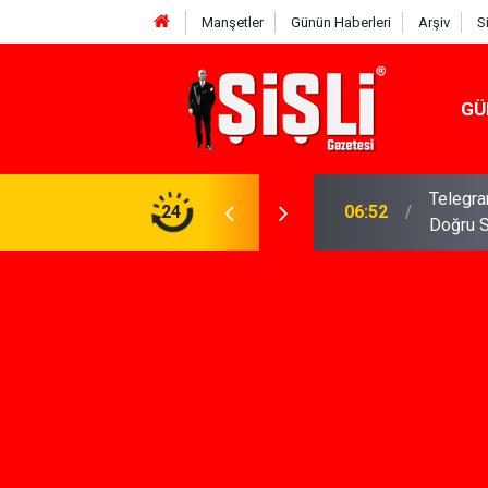
Manşetler
Günün Haberleri
Arşiv
S
GÜ
Telegra
06:52
Doğru 
24
04:43
İş Dava