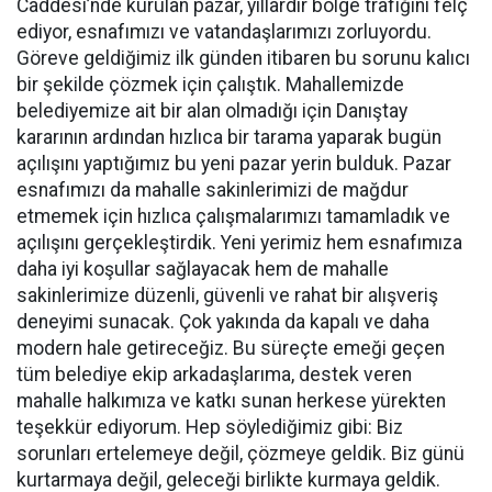
Caddesi’nde kurulan pazar, yıllardır bölge trafiğini felç
ediyor, esnafımızı ve vatandaşlarımızı zorluyordu.
Göreve geldiğimiz ilk günden itibaren bu sorunu kalıcı
bir şekilde çözmek için çalıştık. Mahallemizde
belediyemize ait bir alan olmadığı için Danıştay
kararının ardından hızlıca bir tarama yaparak bugün
açılışını yaptığımız bu yeni pazar yerin bulduk. Pazar
esnafımızı da mahalle sakinlerimizi de mağdur
etmemek için hızlıca çalışmalarımızı tamamladık ve
açılışını gerçekleştirdik. Yeni yerimiz hem esnafımıza
daha iyi koşullar sağlayacak hem de mahalle
sakinlerimize düzenli, güvenli ve rahat bir alışveriş
deneyimi sunacak. Çok yakında da kapalı ve daha
modern hale getireceğiz. Bu süreçte emeği geçen
tüm belediye ekip arkadaşlarıma, destek veren
mahalle halkımıza ve katkı sunan herkese yürekten
teşekkür ediyorum. Hep söylediğimiz gibi: Biz
sorunları ertelemeye değil, çözmeye geldik. Biz günü
kurtarmaya değil, geleceği birlikte kurmaya geldik.