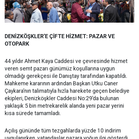
DENİZKÖŞKLER’E ÇİFTE HİZMET: PAZAR VE
OTOPARK
44 yıldır Ahmet Kaya Caddesi ve çevresinde hizmet
veren semt pazarı günümüz koşullarına uygun
olmadığı gerekçesi ile Danıştay tarafından kapatıldı.
Mahkeme kararının ardından Başkan Utku Caner
Çaykara’nın talimatıyla hızla harekete geçen belediye
ekipleri, Denizköşkler Caddesi No:29’da bulunan
yaklaşık 5 bin metrekarelik alanda yeni pazar yerini
kısa sürede tamamladı.
Açılış gününde tüm tezgahlarda yüzde 10 indirim
uygulanırken, vatandaşlar pazara yoğun ilgi gösterdi.