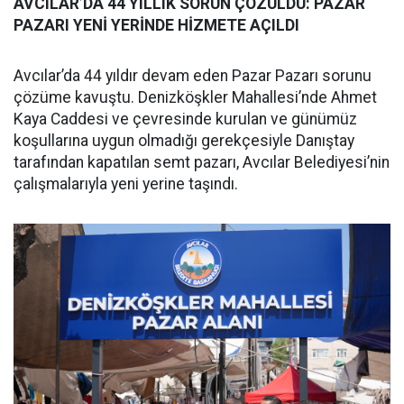
AVCILAR’DA 44 YILLIK SORUN ÇÖZÜLDÜ: PAZAR
PAZARI YENİ YERİNDE HİZMETE AÇILDI
Avcılar’da 44 yıldır devam eden Pazar Pazarı sorunu
çözüme kavuştu. Denizköşkler Mahallesi’nde Ahmet
Kaya Caddesi ve çevresinde kurulan ve günümüz
koşullarına uygun olmadığı gerekçesiyle Danıştay
tarafından kapatılan semt pazarı, Avcılar Belediyesi’nin
çalışmalarıyla yeni yerine taşındı.