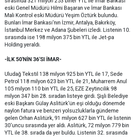
sırasında 321 milyon 253 biner YTL ile İmar Bankası
eski Genel Müdürü Hilmi Başaran ve İmar Bankası
Mali Kontrol eski Müdürü Yeşim Öztürk bulundu.
Bunları İmar Bankası'nın İzmir, Antalya, Bakırköy,
İstanbul Merkez ve Adana Şubeleri izledi. Listenin 10.
sırasında ise 198 milyon 375 bin YTL ile Jet-pa
Holding yeraldı.
-İLK 50'NİN 36'SI İMAR-
Uludağ Tekstil 138 milyon 925 bin YTL ile 17, Sede
Petrol 118 milyon 623 bin YTL ile 21, Muharrem Anul
105 milyon 110 bin YTL ile 25, EZE Zeytincilik 98
milyon 347 bin 28. sıradan listeye girdi. Şişli Belediye
eski Başkanı Gülay Aslitürk'ün eşi olduğu dönemde
naylon fatura ve benzeri yolsuzluklarla gündeme
gelen Orhan Aslıtürk, 91 milyon 627 bin YTL ile listenin
30'uncu sırasında yer aldı. Aslıtürk, 72 milyon 779 bin
YTL ile 38. sırada da yer buldu. Listenin 32. sırasında