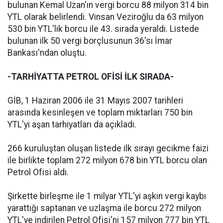
bulunan Kemal Uzan'ın vergi borcu 88 milyon 314 bin
YTL olarak belirlendi. Vinsan Veziroğlu da 63 milyon
530 bin YTL'lik borcu ile 43. sırada yeraldı. Listede
bulunan ilk 50 vergi borçlusunun 36'sı İmar
Bankası'ndan oluştu.
-TARHİYATTA PETROL OFİSİ İLK SIRADA-
GİB, 1 Haziran 2006 ile 31 Mayıs 2007 tarihleri
arasında kesinleşen ve toplam miktarları 750 bin
YTL'yi aşan tarhiyatları da açıkladı.
266 kuruluştan oluşan listede ilk sırayı gecikme faizi
ile birlikte toplam 272 milyon 678 bin YTL borcu olan
Petrol Ofisi aldı.
Şirkette birleşme ile 1 milyar YTL'yi aşkın vergi kaybı
yarattığı saptanan ve uzlaşma ile borcu 272 milyon
YTL'ye indirilen Petrol Ofisi'ni 157 milyon 777 bin YTL